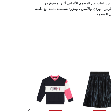
يض للبنات من المصمم الألماني آغنر. مصنوع من
للونين الوردي والأبيض ، ومزود بسلسلة ذهبية مع طبعة
المقدمة.