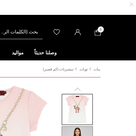
0
وصلنا حديثاً
مواليد
بنات
توبات
تيشيرتات (كم قصير)