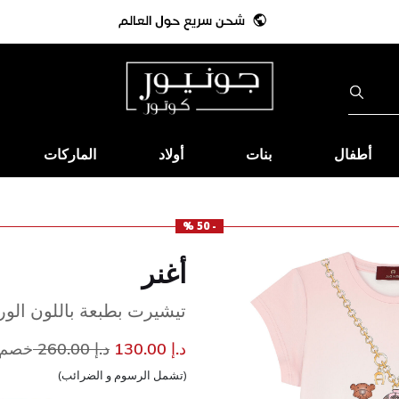
أطفال
بنات
أولاد
الماركات
- 50 %
أغنر
تيشيرت بطبعة باللون الور
إلى
سعر مخفض من
د.إ 130.00
د.إ 260.00
خصم 50
(تشمل الرسوم و الضرائب)