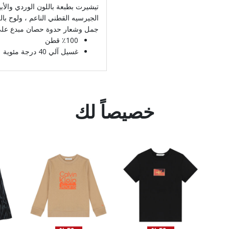
تيشيرت بطبعة باللون الوردي والأب
الجيرسيه القطني الناعم ، ولوح با
جمل وشعار حدوة حصان مبدع على 
٪100 قطن
غسيل آلي 40 درجة مئوية
خصيصاً لك