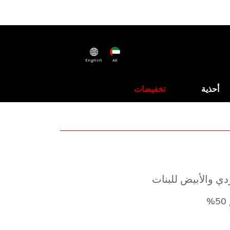
English
AE
أحذية
تخفيضات
دي والأبيض للبنات
%