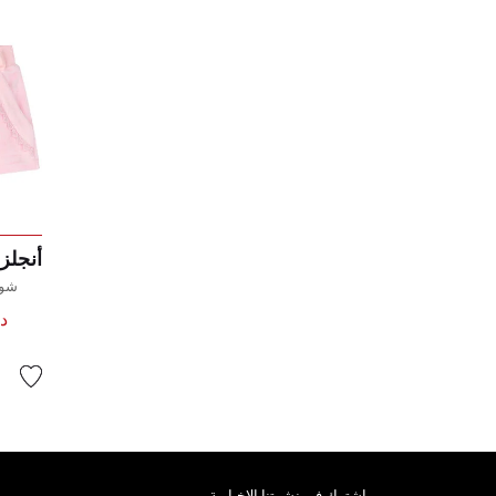
أنجلز
شور
د.إ 
اشترك فى نشرتنا الإخبارية