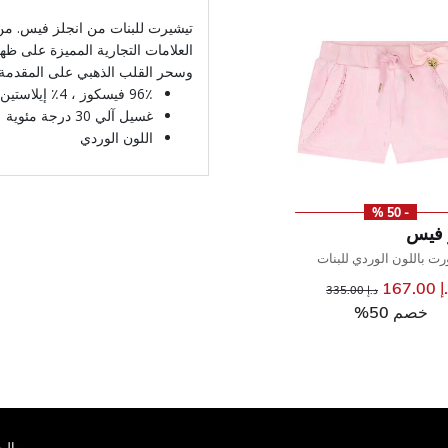
تيشيرت للبنات من انجلز فيس. من
العلامات التجارية المميزة على ظه
وسحر القلب الذهبي على المقدمة.
96٪ فيسكوز ، 4٪ إيلاستين
غسيل آلي 30 درجة مئوية
اللون الوردي
- 50 %
 فيس
ت باللون الوردي للبنات
167.00
إلى
سعر مخفض من
د.إ 335.00
خصم 50%
مواليد