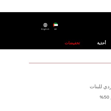
English
AE
أحذية
تخفيضات
ردي للبنات
%