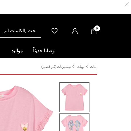
0
وصلنا حديثاً
مواليد
بنات
توبات
تيشيرتات (كم قصير)