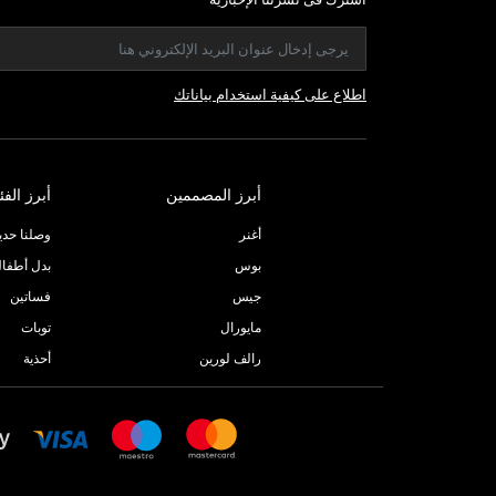
اطلاع على كيفية استخدام بياناتك
أبرز المصممين
أبرز الفئ
أغنر
وصلنا حديثا
بوس
بدل أطفا
جيس
فساتين
مايورال
توبات
رالف لورين
أحذية