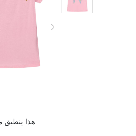
التالى
هذا ينطبق م