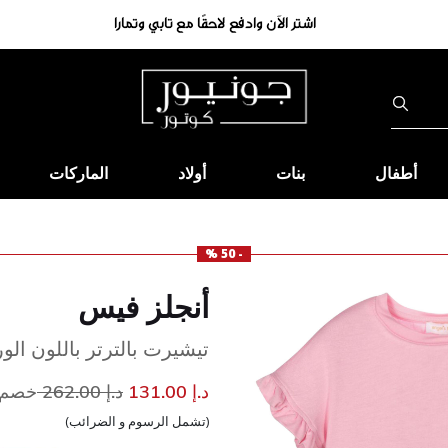
أطفال
بنات
أولاد
الماركات
- 50 %
أنجلز فيس
تيشيرت بالترتر باللون الو
إلى
سعر مخفض من
د.إ 131.00
د.إ 262.00
خصم 50
(تشمل الرسوم و الضرائب)