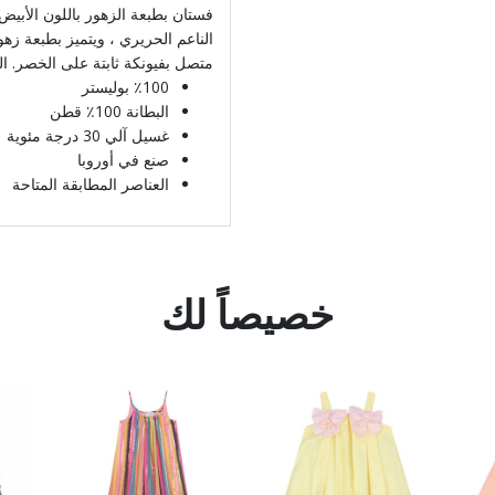
فستان بطبعة الزهور باللون الأبي
الناعم الحريري ، ويتميز بطبعة زه
متصل بفيونكة ثابتة على الخصر. ا
٪100 بوليستر
البطانة 100٪ قطن
غسيل آلي 30 درجة مئوية
صنع في أوروبا
العناصر المطابقة المتاحة
خصيصاً لك