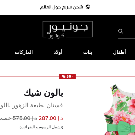
أطفال
بنات
أولاد
الماركات
- 50 %
بالون شيك
فستان بطبعة الزهور باللو
إلى
سعر مخفض من
د.إ 287.00
د.إ 575.00
خصم 50
(تشمل الرسوم و الضرائب)