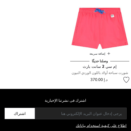
إضافة سريعة
وصلنا حديثًا
إم سي 2 سانت بارث
شورت سباحة أولاد باللون الوردي النيون
د.إ 370.00
اشترك فى نشرتنا الإخبارية
اشتراك
اطلاع على كيفية استخدام بياناتك