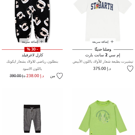
إضافة سريعة
إضافة سريعة
وصلنا حديثًا
- 30 %
إم سي 2 سانت بارث
كارل لاغرفيلد
تيشيرت بطبعة شعار للأولاد باللون الأبيض
بنطلون رياضى للاولاد بشعار ايكونك
د.إ 375.00
باللون الاسود
من
د.إ 238.00
إلى
سعر مخفض من
د.إ 390.00