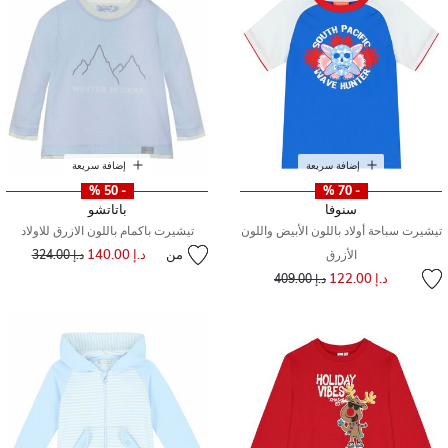
إضافة سريعة
إضافة سريعة
- 50 %
- 70 %
سنوفا
باتاتشو
تيشيرت سباحة أولاد باللون الأبيض واللون
تيشيرت باكمام باللون الازرق للاولاد
من
د.إ 140.00
إلى
سعر مخفض من
الأزرق
د.إ 324.00
إلى
سعر مخفض من
د.إ 122.00
د.إ 409.00