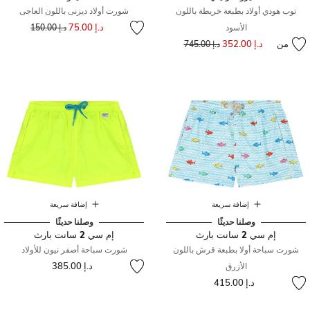
توب هودي أولاد بطبعة خريطة باللون
شورت أولاد ديزنى باللون العاجى
إلى
سعر مخفض من
د.إ 75.00
الأسود
د.إ 150.00
من
د.إ 352.00
إلى
سعر مخفض من
د.إ 745.00
إضافة سريعة
إضافة سريعة
وصلنا حديثًا
وصلنا حديثًا
إم سي 2 سانت بارث
إم سي 2 سانت بارث
شورت سباحة أولا بطبعة قرش باللون
شورت سباحة أصفر نيون للأولاد
د.إ 385.00
الأزرق
د.إ 415.00