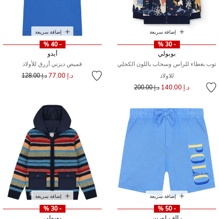
إضافة سريعة
إضافة سريعة
- 40 %
- 30 %
بوبولي
أيدو
توب بغطاء للراس وسحاب باللون الكحلي
قميص ديزني أزرق للأولاد
إلى
سعر مخفض من
د.إ 77.00
للاولاد
د.إ 128.00
إلى
سعر مخفض من
د.إ 140.00
د.إ 200.00
إضافة سريعة
إضافة سريعة
- 30 %
- 50 %
رالف لورين
بوبولي