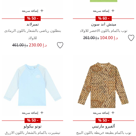
إضافة سريعة
إضافة سريعة
- 50 %
- 60 %
ميتش اند سون
تمبرلاند
توب باكمام باللون الاخضر للاولاد
بنطلون رياضى بالشعار باللون الرمادى
إلى
سعر مخفض من
د.إ 104.00
د.إ 261.00
للاولاد
إلى
سعر مخفض من
د.إ 230.00
د.إ 461.00
إضافة سريعة
إضافة سريعة
- 50 %
- 50 %
ألفيرو مارتيني
توتو بيكولو
توب باكمام بطبعة خريطة باللون البيج
تيشيرت باكمام بالشعار باللون الازرق