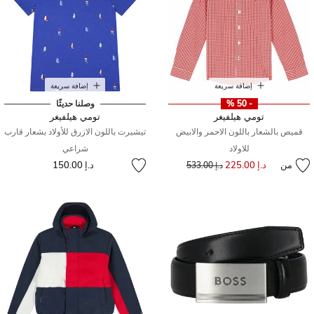
إضافة سريعة
إضافة سريعة
- 50 %
وصلنا حديثًا
تومي هيلفيغر
تومي هيلفيغر
قميص بالشعار باللون الاحمر والابيض
تيشيرت باللون الازرق للأولاد بشعار قارب
للاولاد
شراعي
من
د.إ 225.00
إلى
سعر مخفض من
د.إ 150.00
د.إ 533.00