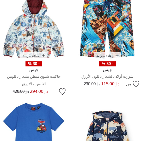
إضافة سريعة
إضافة سريعة
- 30 %
- 50 %
جيس
جيس
شورت أولاد بالشعار باللون الأزرق
جاكيت شتوي مبطن بشعار باللونين
من
د.إ 115.00
إلى
سعر مخفض من
د.إ 230.00
الابيض و الازرق
إلى
سعر مخفض من
د.إ 294.00
د.إ 420.00