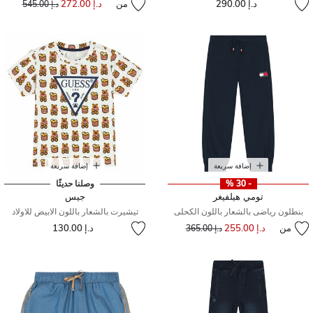
د.إ 290.00
من
د.إ 272.00
إلى
سعر مخفض من
د.إ 545.00
إضافة سريعة
إضافة سريعة
- 30 %
وصلنا حديثًا
تومي هيلفيغر
جيس
بنطلون رياضى بالشعار باللون الكحلى
تيشيرت بالشعار باللون الابيض للاولاد
من
د.إ 255.00
إلى
سعر مخفض من
د.إ 130.00
د.إ 365.00