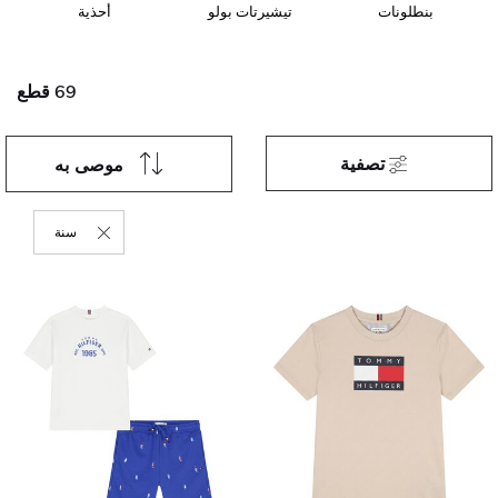
بنطلونات
تيشيرتات بولو
أحذية
69 قطع
تصفية
موصى به
سنة
حذف التصفي