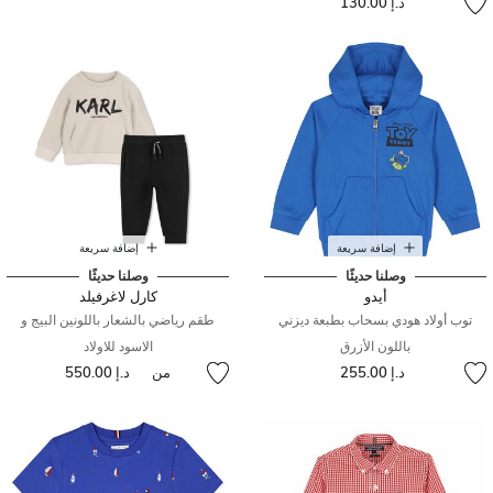
د.إ 130.00
إضافة سريعة
إضافة سريعة
وصلنا حديثًا
وصلنا حديثًا
أيدو
كارل لاغرفيلد
توب أولاد هودي بسحاب بطبعة ديزني
طقم رياضي بالشعار باللونين البيج و
باللون الأزرق
الاسود للاولاد
د.إ 255.00
من
د.إ 550.00