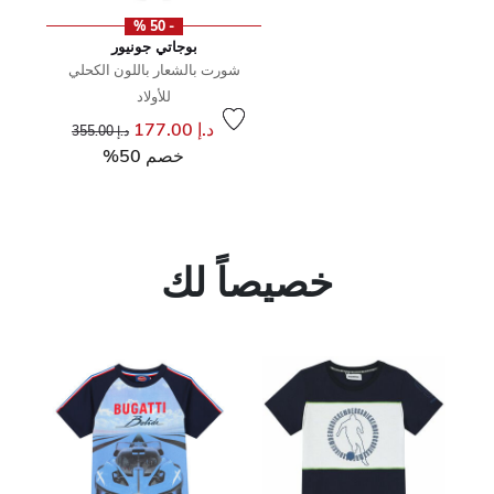
- 50 %
بوجاتي جونيور
شورت بالشعار باللون الكحلي
للأولاد
إلى
سعر مخفض من
د.إ 177.00
د.إ 355.00
خصم 50%
خصيصاً لك