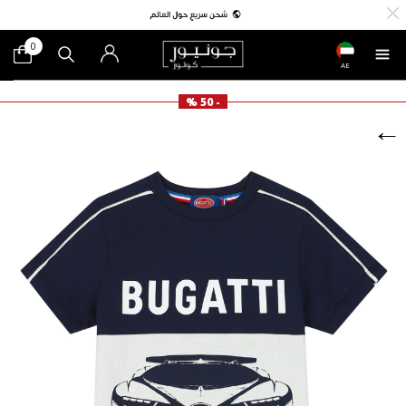
0
AE
- 50 %