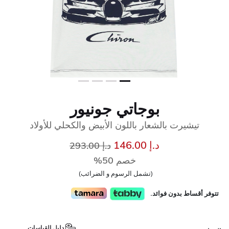
بوجاتي جونيور
تيشيرت بالشعار باللون الأبيض والكحلي للأولاد
إلى
سعر مخفض من
د.إ 146.00
د.إ 293.00
خصم 50%
(تشمل الرسوم و الضرائب)
تتوفر أقساط بدون فوائد.
دليل القياسات