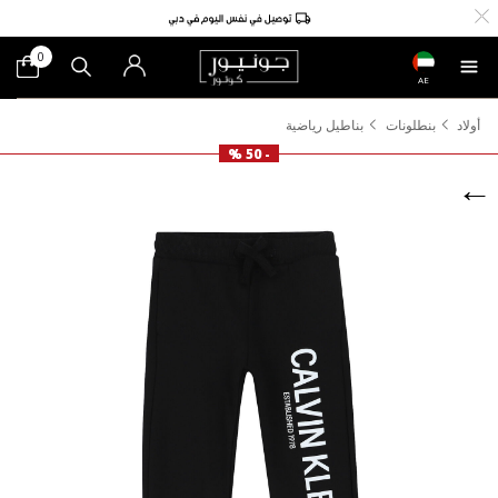
0
AE
أولاد
بنطلونات
بناطيل رياضية
- 50 %