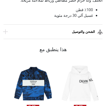
الخلف. وله حزام خصر مطاطي ورباط لملاءمة مريحة.
٪100 قطن
غسيل آلي 30 درجة مئوية
الشحن والتوصيل
هذا ينطبق مع