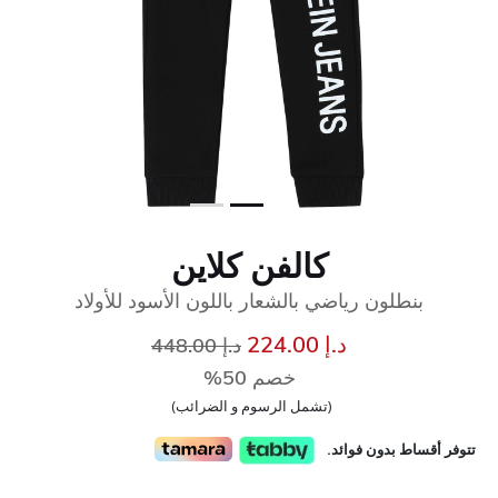
كالفن كلاين
بنطلون رياضي بالشعار باللون الأسود للأولاد
إلى
سعر مخفض من
د.إ 224.00
د.إ 448.00
خصم 50%
(تشمل الرسوم و الضرائب)
تتوفر أقساط بدون فوائد.