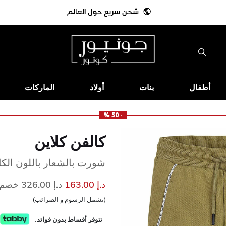
أطفال
بنات
أولاد
الماركات
- 50 %
كالفن كلاين
شورت بالشعار باللون الكاك
إلى
سعر مخفض من
د.إ 163.00
د.إ 326.00
خصم 50
(تشمل الرسوم و الضرائب)
تتوفر أقساط بدون فوائد.