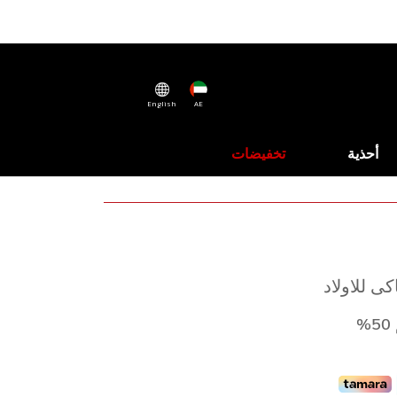
English
AE
أحذية
تخفيضات
ى للاولاد
%