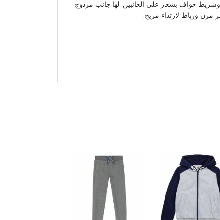
 وشريط حواف بشعار على الجانبين. لها جانب مزدوج
مرن ورباط لارتداء مريح.