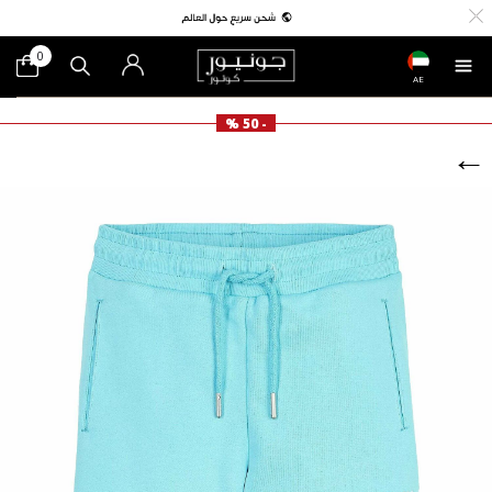
0
AE
- 50 %