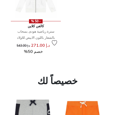
- 50 %
كالفن كلاين
سترة رياضية هودى بسحاب
بالشعار باللون الابيض للاولاد
إلى
سعر مخفض من
د.إ 271.00
د.إ 543.00
خصم 50%
خصيصاً لك