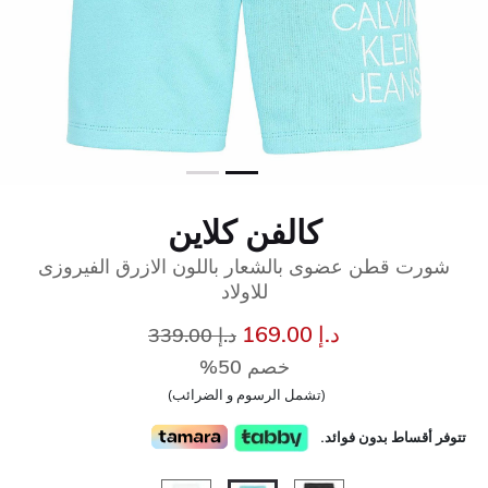
كالفن كلاين
شورت قطن عضوى بالشعار باللون الازرق الفيروزى
للاولاد
إلى
سعر مخفض من
د.إ 169.00
د.إ 339.00
خصم 50%
(تشمل الرسوم و الضرائب)
تتوفر أقساط بدون فوائد.