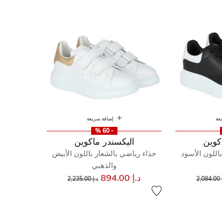
عة
إضافة سريعة
- 60 %
كوين
اليكسندر ماكوين
اللون الأسود
حذاء رياضي بالشعار باللون الأبيض
والذهبي
ر مخفض من
إلى
سعر مخفض من
إلى
د.إ 894.00
2,0
د.إ 2,235.00