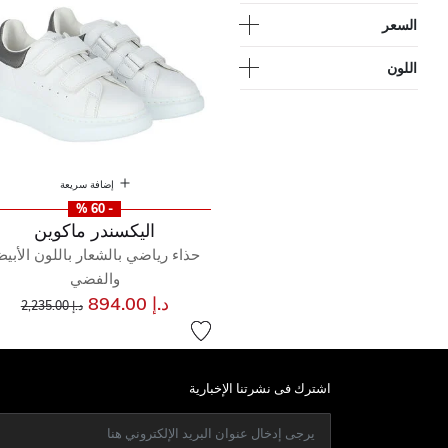
السعر
اللون
إضافة سريعة
- 60 %
اليكسندر ماكوين
حذاء رياضي بالشعار باللون الأبي
والفضي
سعر مخفض من
إلى
د.إ 894.00
د.إ 2,235.00
اشترك فى نشرتنا الإخبارية