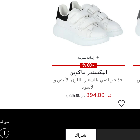
إضافة سريعة
- 60 %
اليكسندر ماكوين
ض
حذاء رياضي بالشعار باللون الأبيض و
الأسود
سعر مخفض من
إلى
د.إ 894.00
د.إ 2,235.00
مواليد
اشتراك