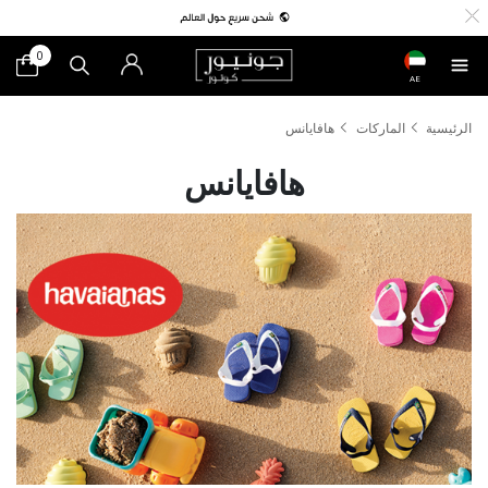
0
AE
الرئيسية
الماركات
هافايانس
هافايانس