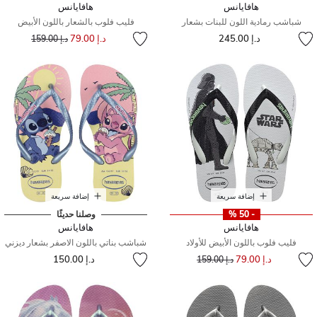
هافايانس
هافايانس
شباشب رمادية اللون للبنات بشعار
فليب فلوب بالشعار باللون الأبيض
إلى
سعر مخفض من
د.إ 245.00
د.إ 79.00
د.إ 159.00
إضافة سريعة
إضافة سريعة
- 50 %
وصلنا حديثًا
هافايانس
هافايانس
فليب فلوب باللون الأبيض للأولاد
شباشب بناتي باللون الاصفر بشعار ديزني
إلى
سعر مخفض من
د.إ 79.00
د.إ 150.00
د.إ 159.00