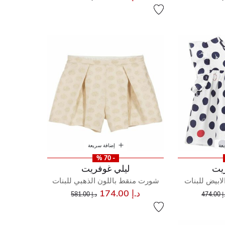
عة
إضافة سريعة
- 70 %
يت
ليلي غوفريت
لابيض للبنات
شورت منقط باللون الذهبي للبنات
إلى
عر مخفض من
إلى
سعر مخفض من
د.إ 174.00
474.00
د.إ 581.00