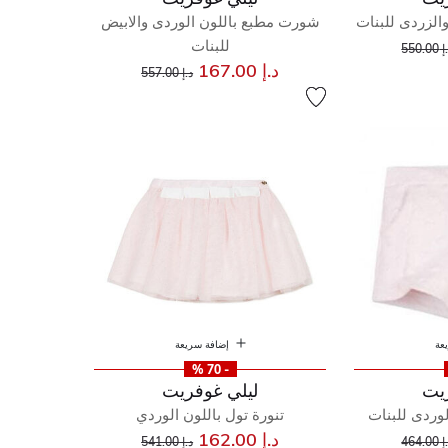
الزردى للبنات
شورت مطبع باللون الوردى والابيض
إلى
عر مخفض من
للبنات
550.00
إلى
سعر مخفض من
د.إ 167.00
د.إ 557.00
عة
إضافة سريعة
- 70 %
يت
ليلي غوفريت
وردى للبنات
تنورة تول باللون الوردي
إلى
عر مخفض من
إلى
سعر مخفض من
د.إ 162.00
464.00
د.إ 541.00