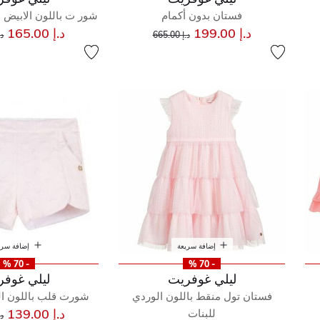
فستان بدون أكمام
شور ت باللون الابيض و
إلى
سعر مخفض من
س
د.إ 199.00
د.إ 165.00
د.إ 665.00
د.إ 
إضافة سريعة
إضافة سري
- 70 %
- 70 %
ليلي غوفريت
ليلي غوفر
فستان تول منقط باللون الوردي
شورت قلب باللون ال
س
د.إ 139.00
للبنات
د.إ 