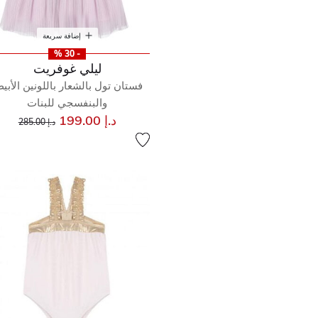
إضافة سريعة
- 30 %
ليلي غوفريت
فستان تول بالشعار باللونين الأبي
والبنفسجي للبنات
إلى
سعر مخفض من
د.إ 199.00
د.إ 285.00