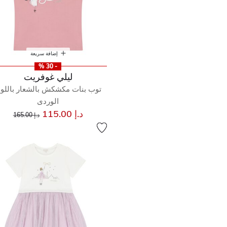
إضافة سريعة
- 30 %
ليلي غوفريت
توب بنات مكشكش بالشعار باللو
الوردى
إلى
سعر مخفض من
د.إ 115.00
د.إ 165.00