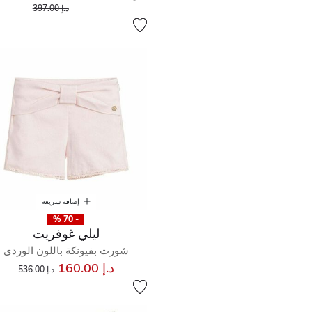
إلى
سعر مخفض من
د.إ 397.00
إضافة سريعة
- 70 %
ليلي غوفريت
شورت بفيونكة باللون الوردى
إلى
سعر مخفض من
د.إ 160.00
د.إ 536.00