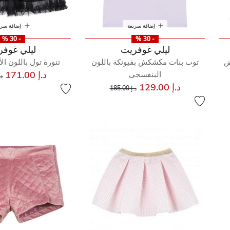
إضافة سريعة
إضافة سري
- 30 %
- 30 %
ليلي غوفريت
ليلي غوفر
ض
توب بنات مكشكش بفيونكة باللون
تنورة تول باللون ال
س
د.إ 171.00
البنفسجى
د.إ 
إلى
سعر مخفض من
د.إ 129.00
د.إ 185.00