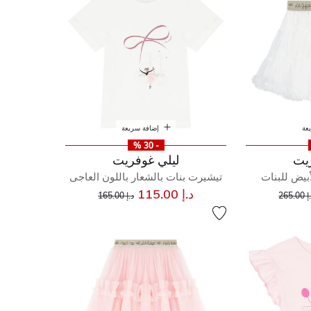
عة
إضافة سريعة
- 30 %
يت
ليلي غوفريت
أبيض للبنات
تيشيرت بنات بالشعار باللون العاجى
إلى
عر مخفض من
إلى
سعر مخفض من
د.إ 115.00
265.00
د.إ 165.00