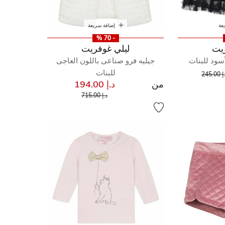
عة
إضافة سريعة
- 70 %
يت
ليلي غوفريت
أسود للبنات
جيليه فرو صناعى باللون العاجى
إلى
عر مخفض من
للبنات
245.00
من
د.إ 194.00
إلى
سعر مخفض من
د.إ 715.00