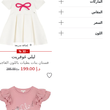
الماركات
المقاس
السعر
اللون
إضافة سريعة
- 30 %
ليلي غوفريت
فستان بنات بطيات باللون العاج
إلى
سعر مخفض من
د.إ 199.00
د.إ 285.00