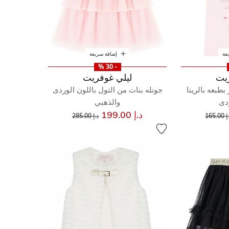
عة
إضافة سريعة
- 30 %
يت
ليلي غوفريت
بطبعه بالرينا
جونله بنات من التول باللون الوردى
ردى
والذهبي
إلى
عر مخفض من
إلى
سعر مخفض من
د.إ 199.00
165.00
د.إ 285.00