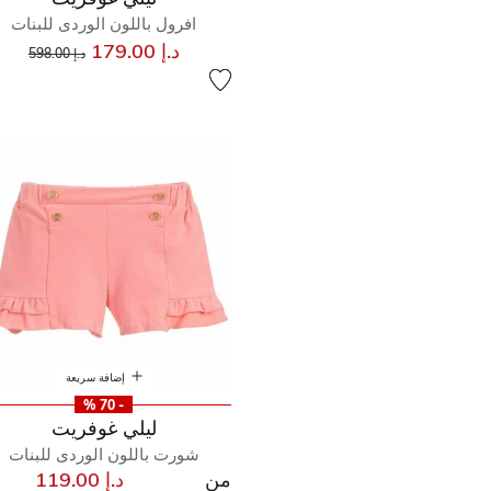
افرول باللون الوردى للبنات
إلى
سعر مخفض من
د.إ 179.00
د.إ 598.00
إضافة سريعة
- 70 %
ليلي غوفريت
شورت باللون الوردى للبنات
من
د.إ 119.00