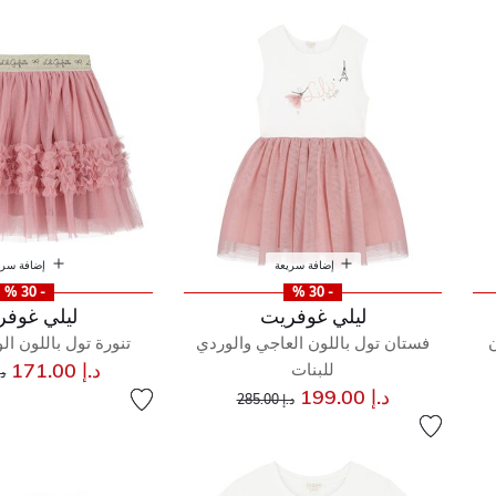
فريت
إضافة سريعة
إضافة سري
- 30 %
- 30 %
ليلي غوفريت
ليلي غوفر
فستان تول باللون العاجي والوردي
تنورة تول باللون ال
س
د.إ 171.00
للبنات
د.إ 
إلى
سعر مخفض من
د.إ 199.00
د.إ 285.00