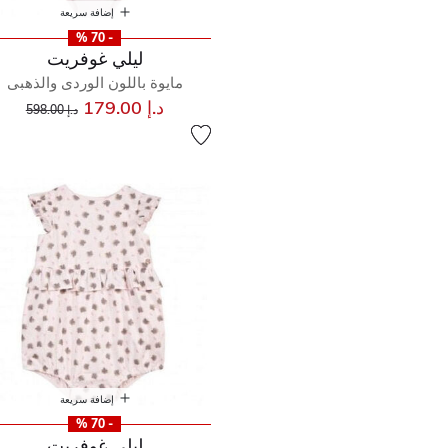
إضافة سريعة
- 70 %
ليلي غوفريت
مايوة باللون الوردى والذهبى
إلى
سعر مخفض من
د.إ 179.00
د.إ 598.00
إضافة سريعة
- 70 %
ليلي غوفريت