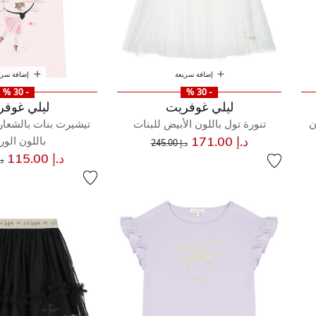
إضافة سريعة
إضافة سري
- 30 %
- 30 %
ليلي غوفريت
ليلي غوفر
ن
تنورة تول باللون الأبيض للبنات
تيشيرت بنات بالشعار 
إلى
سعر مخفض من
د.إ 171.00
باللون الو
د.إ 245.00
س
د.إ 115.00
د.إ 