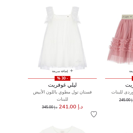
عة
إضافة سريعة
- 30 %
يت
ليلي غوفريت
وردى للبنات
فستان تول مطوي باللون الأبيض
إلى
عر مخفض من
للبنات
245.00
إلى
سعر مخفض من
د.إ 241.00
د.إ 345.00