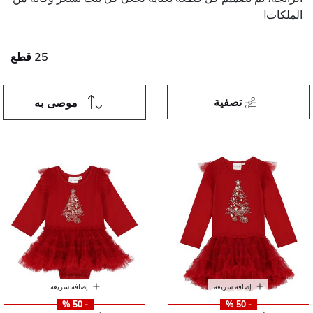
الملكات!
25 قطع
تصفية
موصى به
إضافة سريعة
إضافة سريعة
- 50 %
- 50 %