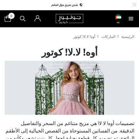
0
AE
الرئيسية
الماركات
أوه! لا.لا! كوتور
أوه! لا.لا! كوتور
تصميمات أوه! لا لا! هي مزيج متناغم من السحر والتفاصيل
الدقيقة. من الفساتين المستوحاة من القصص الخيالية إلى الأطقم
الرائجة، تم تصميم كل قطعة بعناية لجعل كل بنت تشعر وكأنه من