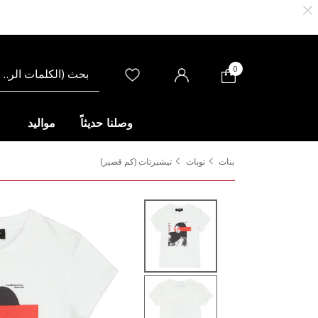
0
وصلنا حديثاً
مواليد
بنات
توبات
تيشيرتات (كم قصير)