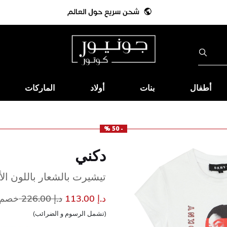
أطفال
بنات
أولاد
الماركات
- 50 %
دكني
تيشيرت بالشعار باللون الأ
إلى
سعر مخفض من
د.إ 113.00
د.إ 226.00
خصم 50
(تشمل الرسوم و الضرائب)