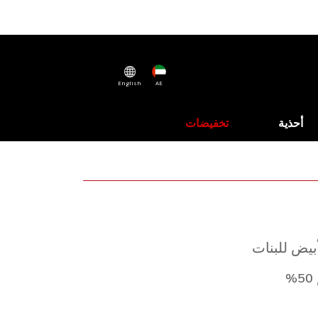
English
AE
أحذية
تخفيضات
بيض للبنات
%