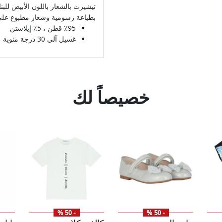
تيشيرت بالشعار باللون الأبيض للب
بطباعة رسومية وشعار مطبوع على
٪95 قطن ، 5٪ إيلاستن
غسيل آلي 30 درجة مئوية
خصيصاً لك
- 50 %
- 50 %