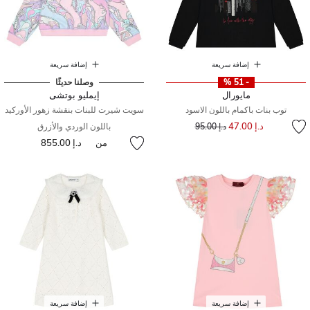
إضافة سريعة
إضافة سريعة
- 51 %
وصلنا حديثًا
مايورال
إيمليو بوتشى
توب بنات باكمام باللون الاسود
سويت شيرت للبنات بنقشة زهور الأوركيد
إلى
سعر مخفض من
د.إ 47.00
د.إ 95.00
باللون الوردي والأزرق
من
د.إ 855.00
إضافة سريعة
إضافة سريعة