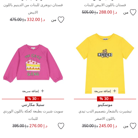
فستان باللون الابيض للبنات
فستان دونغرى للبنات من الدينيم باللون
من
د.إ 288.00
إلى
سعر مخفض من
د.إ 505.00
الابيض
من
د.إ 332.00
إلى
سعر مخفض من
د.إ 475.00
إضافة سريعة
إضافة سريعة
- 30 %
- 30 %
موسكينو
ستيلا مكارتني
تيشيرت بالشعار بتصميم الدب تيدي
سويت شيرت بطبعة كعكة باللون الوردي
باللون الاصفر
للبنات
إلى
سعر مخفض من
من
د.إ 245.00
إلى
سعر مخفض من
د.إ 276.00
د.إ 350.00
د.إ 395.00