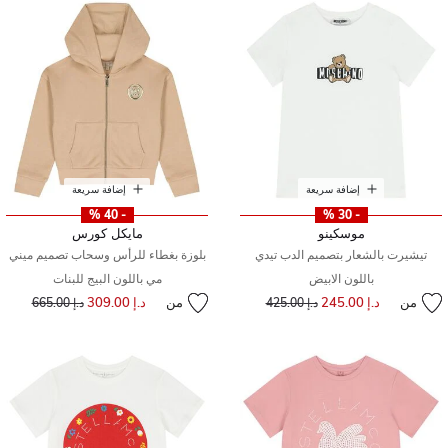
إضافة سريعة
إضافة سريعة
- 40 %
- 30 %
موسكينو
مايكل كورس
تيشيرت بالشعار بتصميم الدب تيدي
بلوزة بغطاء للرأس وسحاب تصميم ميني
باللون الابيض
مي باللون البيج للبنات
من
د.إ 245.00
إلى
سعر مخفض من
من
د.إ 309.00
إلى
سعر مخفض من
د.إ 425.00
د.إ 665.00