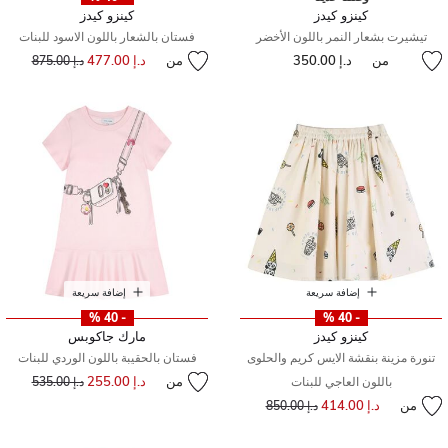
كينزو كيدز
كينزو كيدز
تيشيرت بشعار النمر باللون الأخضر
فستان بالشعار باللون الاسود للبنات
من
د.إ 350.00
من
د.إ 477.00
إلى
سعر مخفض من
د.إ 875.00
إضافة سريعة
إضافة سريعة
- 40 %
- 40 %
كينزو كيدز
مارك جاكوبس
تنورة مزينة بنقشة الايس كريم والحلوى
فستان بالحقيبة باللون الوردي للبنات
من
د.إ 255.00
إلى
سعر مخفض من
باللون العاجي للبنات
د.إ 535.00
من
د.إ 414.00
إلى
سعر مخفض من
د.إ 850.00