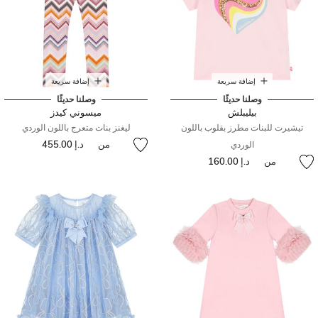
إضافة سريعة
إضافة سريعة
وصلنا حديثًا
وصلنا حديثًا
بيليبلش
ميسوني كيدز
تيشيرت للبنات مطرز بقلوب باللون
ليغنز بنات متعرج باللون الوردي
من
د.إ 455.00
الوردي
من
د.إ 160.00