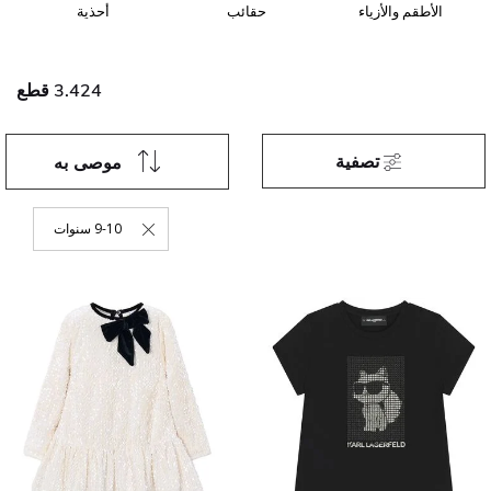
الأطقم والأزياء
حقائب
أحذية
3.424 قطع
تصفية
موصى به
9-10 سنوات
حذف التصفية 