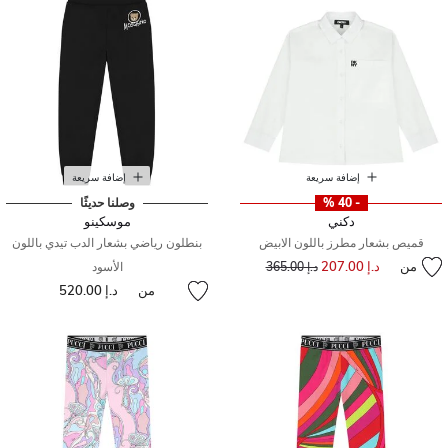
إضافة سريعة
إضافة سريعة
- 40 %
وصلنا حديثًا
دكني
موسكينو
قميص بشعار مطرز باللون الابيض
بنطلون رياضي بشعار الدب تيدي باللون
من
د.إ 207.00
إلى
سعر مخفض من
د.إ 365.00
الأسود
من
د.إ 520.00