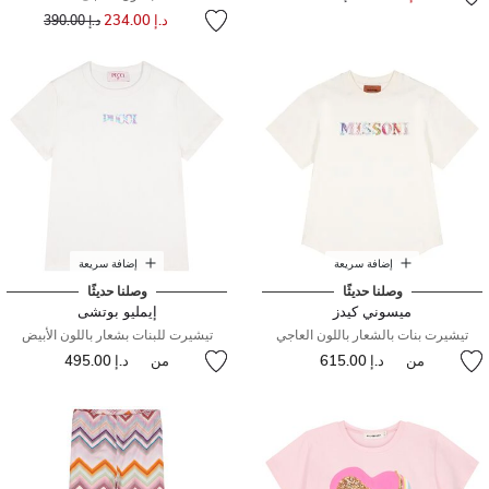
إلى
سعر مخفض من
د.إ 234.00
د.إ 390.00
إضافة سريعة
إضافة سريعة
وصلنا حديثًا
وصلنا حديثًا
ميسوني كيدز
إيمليو بوتشى
تيشيرت بنات بالشعار باللون العاجي
تيشيرت للبنات بشعار باللون الأبيض
من
د.إ 615.00
من
د.إ 495.00