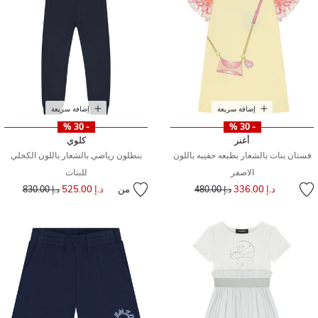
إضافة سريعة
إضافة سريعة
- 30 %
- 30 %
أغنر
كلوي
فستان بنات بالشعار بطبعه حقيبه باللون
بنطلون رياضي بالشعار باللون الكحلي
الاصفر
للبنات
إلى
سعر مخفض من
د.إ 336.00
من
د.إ 525.00
إلى
سعر مخفض من
د.إ 480.00
د.إ 830.00