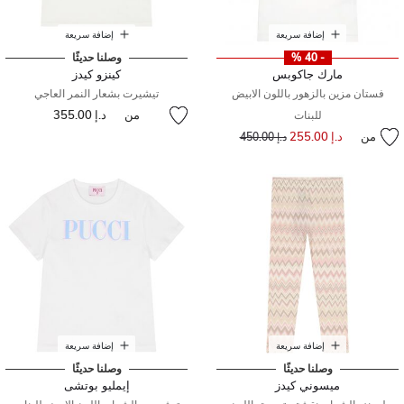
إضافة سريعة
إضافة سريعة
- 40 %
وصلنا حديثًا
مارك جاكوبس
كينزو كيدز
فستان مزين بالزهور باللون الابيض
تيشيرت بشعار النمر العاجي
من
د.إ 355.00
للبنات
من
د.إ 255.00
إلى
سعر مخفض من
د.إ 450.00
إضافة سريعة
إضافة سريعة
وصلنا حديثًا
وصلنا حديثًا
ميسوني كيدز
إيمليو بوتشى