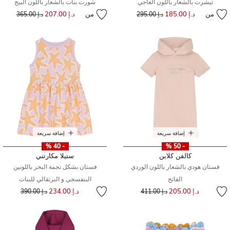
تيشرت بالشعار باللون العاجي
شورت بنات بالشعار باللون البيج
من
د.إ 185.00
إلى
سعر مخفض من
من
د.إ 207.00
إلى
سعر مخفض من
د.إ 295.00
د.إ 365.00
إضافة سريعة
إضافة سريعة
- 40 %
- 50 %
كالفن كلاين
ستيلا مكارتني
فستان هودي بالشعار باللون الوردي
فستان بشكل نجمة البحر باللونين
الفاتح
البنفسجي و البرتقالي للبنات
إلى
سعر مخفض من
إلى
سعر مخفض من
د.إ 205.00
د.إ 234.00
د.إ 411.00
د.إ 390.00