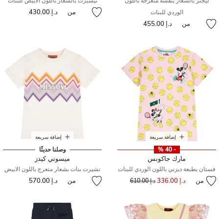
ليجنز بالشعار بنقشة متعرجة باللون
تيشيرت بالشعار باللون الابيض للبنات
من
د.إ 430.00
الوردي للبنات
من
د.إ 455.00
إضافة سريعة
إضافة سريعة
- 40 %
وصلنا حديثًا
مارك جاكوبس
ميسوني كيدز
فستان بطبعة ديزني باللون الوردي للبنات
تشيرت بنات بشعار متعرج باللون الابيض
من
د.إ 336.00
إلى
سعر مخفض من
من
د.إ 570.00
د.إ 610.00