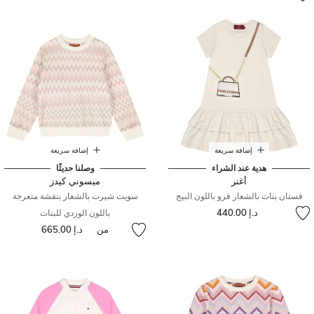
إضافة سريعة
إضافة سريعة
هدية عند الشراء
وصلنا حديثًا
أغنر
ميسوني كيدز
فستان بنات بالشعار فرو باللون البيج
سويت شيرت بالشعار بنقشة متعرجة
د.إ 440.00
باللون الوردي للبنات
من
د.إ 665.00