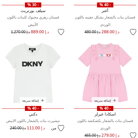
- 30 %
- 40 %
أغنر
سيلف بورتريت
فستان بنات بالشعار بشكل حقيبه باللون
فستان زهري محبوك للبنات باللون
الوردى
الأبيض
إلى
سعر مخفض من
سعر مخفض من
إلى
د.إ 288.00
د.إ 889.00
د.إ 480.00
د.إ 1,270.00
إضافة سريعة
إضافة سريعة
- 40 %
- 40 %
اسكادا غيرلز
دكني
فستان بنات بالشعار بكشكشه باللون
تيشيرت بنات بالشعار باللون الابيض
من
د.إ 111.00
إلى
سعر مخفض من
الوردى
د.إ 240.00
إلى
سعر مخفض من
د.إ 279.00
د.إ 465.00