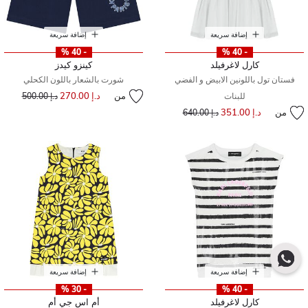
إضافة سريعة
إضافة سريعة
- 40 %
- 40 %
كارل لاغرفيلد
كينزو كيدز
فستان تول باللونين الابيض و الفضي
شورت بالشعار باللون الكحلي
من
د.إ 270.00
إلى
سعر مخفض من
للبنات
د.إ 500.00
من
د.إ 351.00
إلى
سعر مخفض من
د.إ 640.00
إضافة سريعة
إضافة سريعة
- 30 %
- 40 %
كارل لاغرفيلد
أم اس جي أم