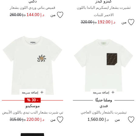
كينزو كيدز
دكني
تشيرت بشعار ايسكريم الباندا باللون
قميص بناتي وردي اللون بشعار
من
د.إ 144.00
إلى
سعر مخفض من
الاحمر للبنات
د.إ 260.00
من
د.إ 192.00
إلى
سعر مخفض من
د.إ 320.00
إضافة سريعة
إضافة سريعة
وصلنا حديثًا
- 30 %
فندي
موسكينو
تيشيرت بالشعار باللون العاجي
تي شيرت بشعار الدب تيدي باللون الأبيض
من
د.إ 1,560.00
من
د.إ 220.00
إلى
سعر مخفض من
د.إ 315.00