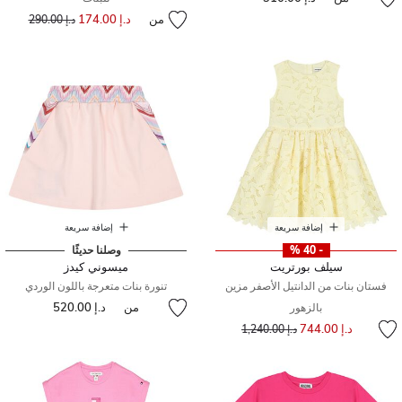
من
د.إ 174.00
إلى
سعر مخفض من
د.إ 290.00
إضافة سريعة
إضافة سريعة
- 40 %
وصلنا حديثًا
سيلف بورتريت
ميسوني كيدز
فستان بنات من الدانتيل الأصفر مزين
تنورة بنات متعرجة باللون الوردي
من
د.إ 520.00
بالزهور
سعر مخفض من
إلى
د.إ 744.00
د.إ 1,240.00