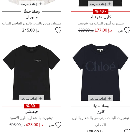
إضافة سريعة
إضافة سريعة
- 40 %
وصلنا حديثًا
كارل لاغرفيلد
مايورال
تيشيرت أسود للبنات من شوبيت
فستان مزين بالترتر باللون العاجي للبنات
من
د.إ 177.00
إلى
سعر مخفض من
د.إ 245.00
د.إ 320.00
إضافة سريعة
إضافة سريعة
وصلنا حديثًا
- 30 %
كلوي
جيفنشي
تيشيرت للبنات ميني مي بالشعار باللون
تيشيرت بالشعار باللون الاسود
من
د.إ 423.00
إلى
سعر مخفض من
الكحلي
د.إ 605.00
من
د.إ 465.00