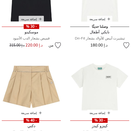
إضافة سريعة
إضافة سريعة
وصلنا حديثًا
- 30 %
نايكي أطفال
موسكينو
تيشيرت أبيض للأولاد بشعار Dri-Fit
قميص بشعار الدب الأسود
د.إ 180.00
من
د.إ 220.00
إلى
سعر مخفض من
د.إ 315.00
إضافة سريعة
إضافة سريعة
- 40 %
- 30 %
كينزو كيدز
دكني