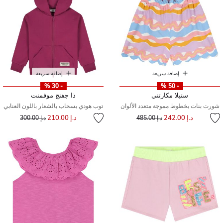
إضافة سريعة
إضافة سريعة
- 30 %
- 50 %
ستيلا مكارتني
ذا جفنج موفمنت
شورت بنات بخطوط مموجة متعدد الألوان
توب هودي بسحاب بالشعار باللون العنابي
إلى
سعر مخفض من
إلى
سعر مخفض من
د.إ 242.00
د.إ 210.00
د.إ 485.00
د.إ 300.00