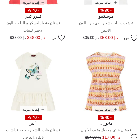
إضافة سريعة
إضافة سريعة
- 40 %
- 30 %
موسكينو
كينزو كيدز
تيشيرت بنات بشعار تيدى بير باللون
فستان بشعار ايسكريم الباندا باللون
الابيض
الاحمر للبنات
من
د.إ 353.00
إلى
سعر مخفض من
من
د.إ 348.00
إلى
سعر مخفض من
د.إ 505.00
د.إ 635.00
إضافة سريعة
إضافة سريعة
- 40 %
- 40 %
مايورال
أغنر
فستان بناتي محبوك متعدد الألوان
فستان بنات بالشعار بطبعه فراشات
إلى
سعر مخفض من
د.إ 117.00
د.إ 194.00
باللون العاجى