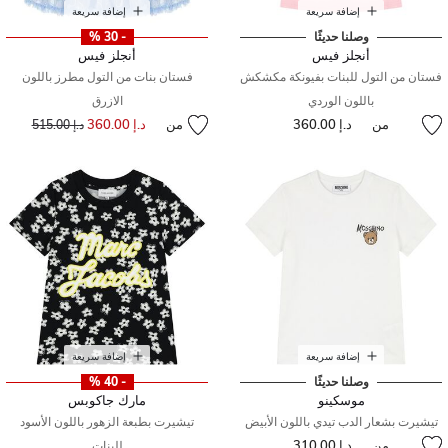
إضافة سريعة
إضافة سريعة
وصلنا حديثًا
- 30 %
أنجلز فيس
أنجلز فيس
فستان من التول للبنات بفيونكة مكشكش
فستان بنات من التول مطرز باللون
باللون الوردي
الازرق
من
د.إ 360.00
من
د.إ 360.00
إلى
سعر مخفض من
د.إ 515.00
إضافة سريعة
إضافة سريعة
وصلنا حديثًا
- 40 %
موسكينو
مارك جاكوبس
تيشيرت بشعار الدب تيدي باللون الأبيض
تيشيرت بطبعة الزهور باللون الأسود
من
د.إ 310.00
للبنات