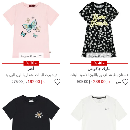
إضافة سريعة
إضافة سريعة
- 30 %
- 40 %
مارك جاكوبس
أغنر
فستان بطبعة الزهور باللون الأسود للبنات
تيشيرت للبنات بشعار باللون الوردية
إلى
سعر مخفض من
من
د.إ 288.00
إلى
سعر مخفض من
د.إ 192.00
د.إ 505.00
د.إ 275.00