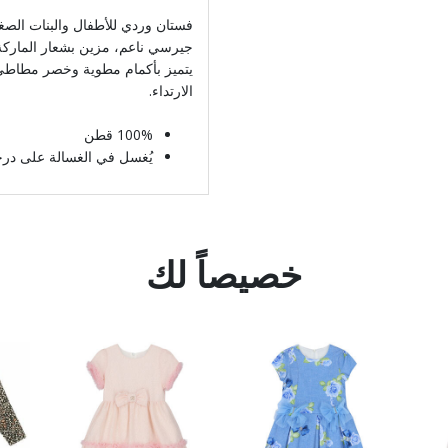
فستان وردي للأطفال والبنات ال
يتميز بأكمام مطوية وخصر مطاطي 
الارتداء.
100% قطن
يُغسل في الغسالة على درجة حرار
خصيصاً لك