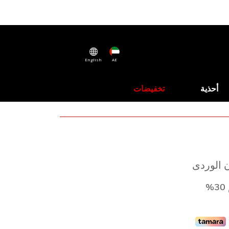
English
AE
أحذية
تخفيضات
ن الوردى
%