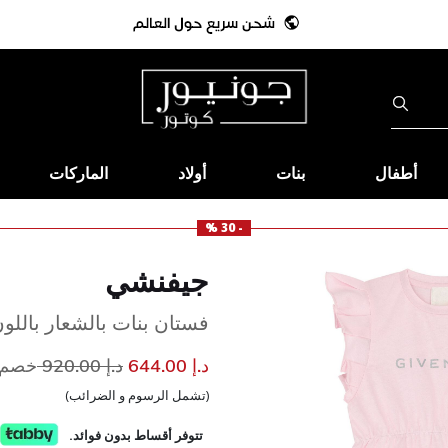
أطفال
بنات
أولاد
الماركات
- 30 %
جيفنشي
فستان بنات بالشعار باللو
إلى
سعر مخفض من
د.إ 644.00
د.إ 920.00
خصم 30
(تشمل الرسوم و الضرائب)
تتوفر أقساط بدون فوائد.