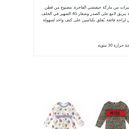
صغيرات من ماركة جيفنشي الفاخرة. مصنوع من قطن
جيرسي ناعم، مزين بشعار الماركة ببريق لامع على الصدر وشعار 4G الشهير في الخلف.
لراحة فائقة. يُغلق بكباسين على كتف واحد لسهولة
ة 30 مئوية