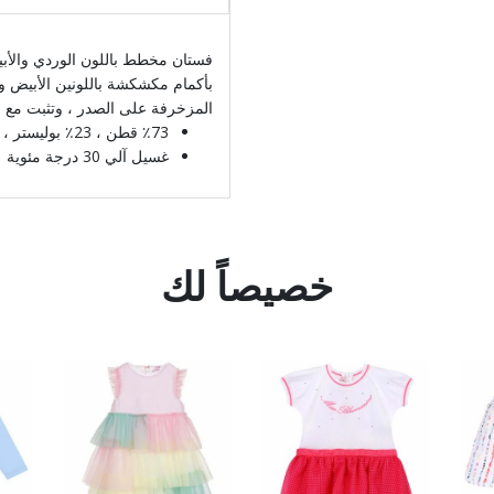
فستان مخطط باللون الوردي والأبي
بأكمام مكشكشة باللونين الأبيض وا
المزخرفة على الصدر ، وتثبت مع 
٪73 قطن ، 23٪ بوليستر ، 4٪ إيلاستن
غسيل آلي 30 درجة مئوية
خصيصاً لك