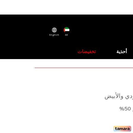
English
AE
أحذية
تخفيضات
دي والأبيض
%