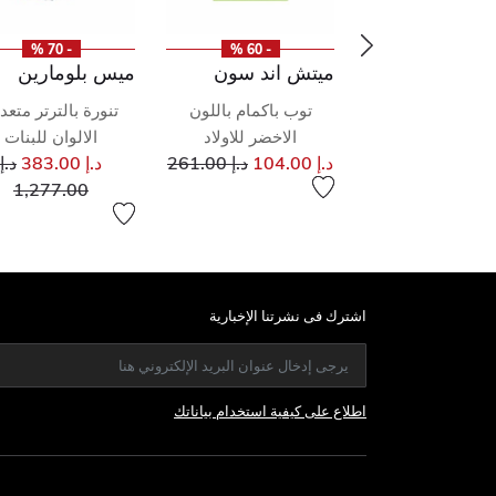
- 70 %
- 60 %
- 50 %
ميتش اند سون
ميس بلومارين
تان بنات هودي
توب باكمام باللون
تنورة بالترتر متعد
اللون الزهري
الاخضر للاولاد
الالوان للبنات
إلى
سعر مخفض من
إلى
سعر مخفض من
سع
د.إ 365.00
د.إ 104.00
د.إ 261.00
د.إ 383.00
د.إ
إل
1,277.00
اشترك فى نشرتنا الإخبارية
اطلاع على كيفية استخدام بياناتك