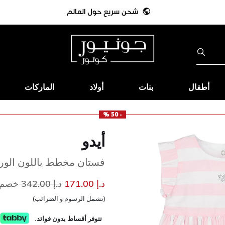
أطفال
بنات
أولاد
الماركات
- 50 %
أيدو
فستان مخطط باللون الور
إلى
سعر مخفض من
د.إ 171.00
د.إ 342.00
خصم 50
(تشمل الرسوم و الضرائب)
تتوفر أقساط بدون فوائد.