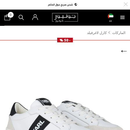
0
AE
الماركات
كارل لاغرفيلد
- 50 %