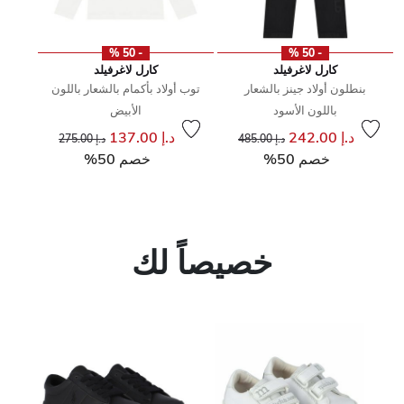
- 50 %
- 50 %
كارل لاغرفيلد
كارل لاغرفيلد
بنطلون أولاد جينز بالشعار
توب أولاد بأكمام بالشعار باللون
باللون الأسود
الأبيض
إلى
سعر مخفض من
إلى
سعر مخفض من
د.إ 242.00
د.إ 137.00
د.إ 485.00
د.إ 275.00
خصم 50%
خصم 50%
خصيصاً لك