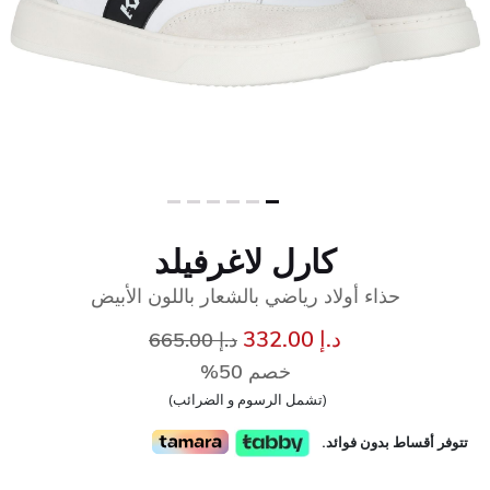
كارل لاغرفيلد
حذاء أولاد رياضي بالشعار باللون الأبيض
إلى
سعر مخفض من
د.إ 332.00
د.إ 665.00
خصم 50%
(تشمل الرسوم و الضرائب)
تتوفر أقساط بدون فوائد.