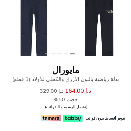
مايورال
بدلة رياضية باللون الأزرق والكحلي للأولاد (3 قطع)
إلى
سعر مخفض من
د.إ 164.00
د.إ 329.00
خصم 50%
(تشمل الرسوم و الضرائب)
تتوفر أقساط بدون فوائد.