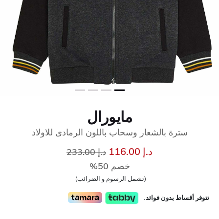
مايورال
سترة بالشعار وسحاب باللون الرمادى للاولاد
إلى
سعر مخفض من
د.إ 116.00
د.إ 233.00
خصم 50%
(تشمل الرسوم و الضرائب)
تتوفر أقساط بدون فوائد.