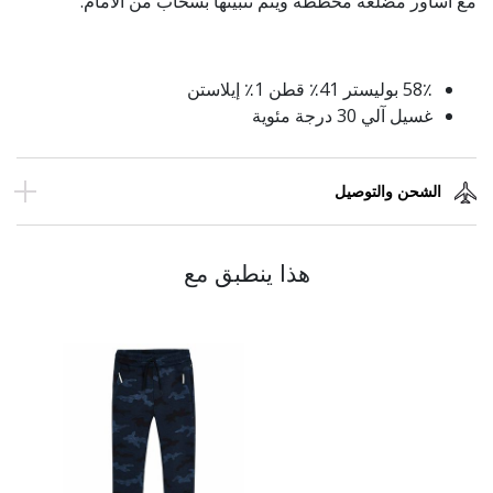
مع أساور مضلعة مخططة ويتم تثبيتها بسحاب من الأمام.
58٪ بوليستر 41٪ قطن 1٪ إيلاستن
غسيل آلي 30 درجة مئوية
الشحن والتوصيل
هذا ينطبق مع