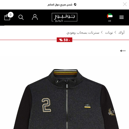
0
AE
أولاد
توبات
سترتات بسحاب وهودي
- 50 %