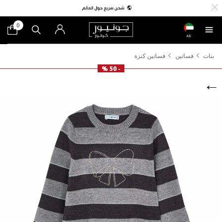
0
AE
بنات
فساتين
فساتين كنزة
- 50 %