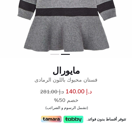
مايورال
فستان محبوك باللون الرمادى
إلى
سعر مخفض من
د.إ 140.00
د.إ 281.00
خصم 50%
(تشمل الرسوم و الضرائب)
تتوفر أقساط بدون فوائد.