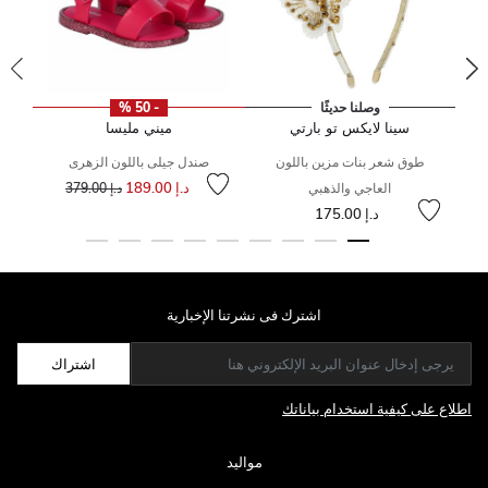
وصلنا حديثًا
- 50 %
سينا لايكس تو بارتي
ميني مليسا
طوق شعر بنات مزين باللون
صندل جيلى باللون الزهرى
لى
 من
إلى
سعر مخفض من
د.إ 189.00
العاجي والذهبي
د.إ 379.00
إلى
سعر مخفض من
د.إ 175.00
اشترك فى نشرتنا الإخبارية
اشتراك
اطلاع على كيفية استخدام بياناتك
مواليد