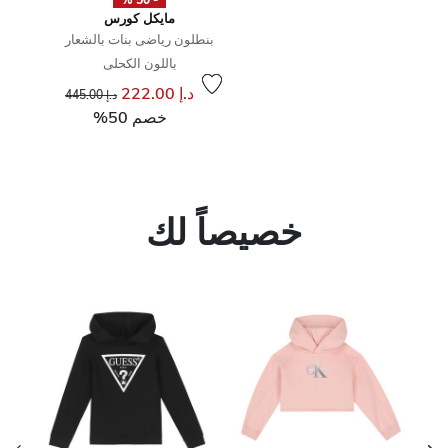
مايكل كورس
بنطلون رياضى بنات بالشعار
باللون الكحلى
إلى
سعر مخفض من
د.إ 222.00
د.إ 445.00
خصم 50%
خصيصاً لك