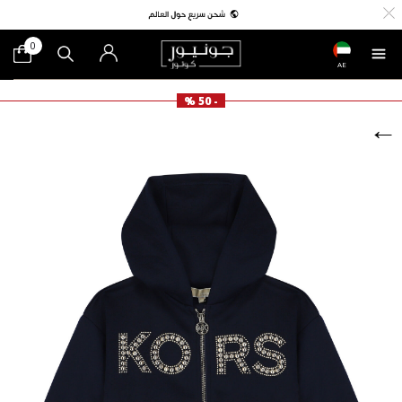
0
AE
- 50 %