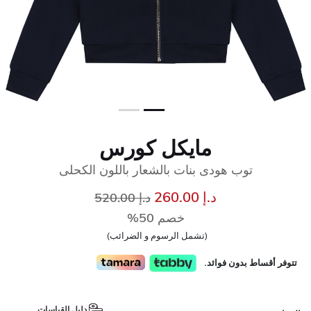
مايكل كورس
توب هودى بنات بالشعار باللون الكحلى
إلى
سعر مخفض من
د.إ 260.00
د.إ 520.00
خصم 50%
(تشمل الرسوم و الضرائب)
تتوفر أقساط بدون فوائد.
دليل القياسات