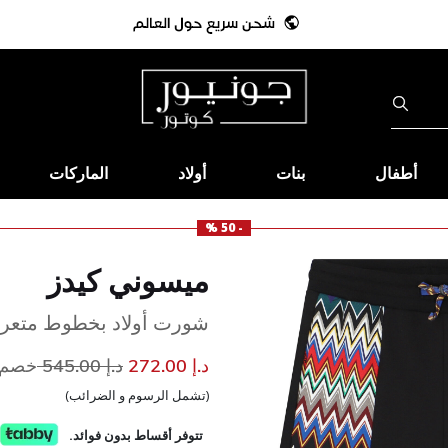
أطفال
بنات
أولاد
الماركات
- 50 %
ميسوني كيدز
شورت أولاد بخطوط متعرجة
إلى
سعر مخفض من
د.إ 272.00
د.إ 545.00
خصم 50
(تشمل الرسوم و الضرائب)
تتوفر أقساط بدون فوائد.