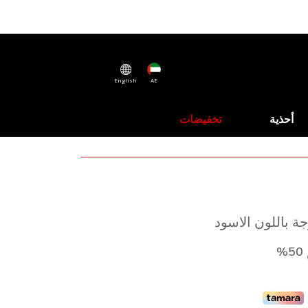
English
AE
أحذية
تخفيضات
 باللون الاسود
%