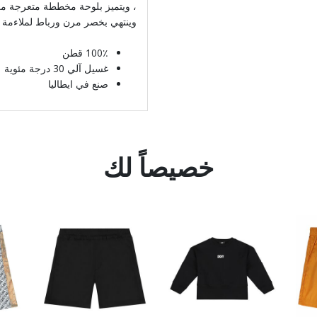
، ويتميز بلوحة مخططة متعرجة ملو
وينتهي بخصر مرن ورباط لملاءمة 
100٪ قطن
غسيل آلي 30 درجة مئوية
صنع في ايطاليا
خصيصاً لك