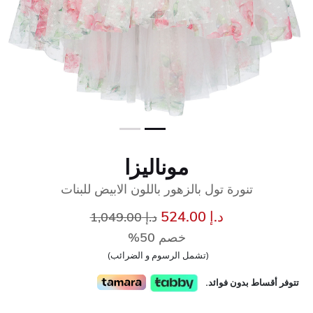
موناليزا
تنورة تول بالزهور باللون الابيض للبنات
سعر مخفض من
إلى
د.إ 524.00
د.إ 1,049.00
خصم 50%
(تشمل الرسوم و الضرائب)
تتوفر أقساط بدون فوائد.