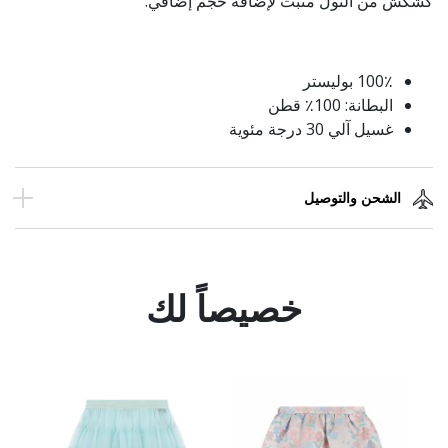
كشكش من التول مثبت لإضافة حجم إضافي.
100٪ بوليستر
البطانة: 100٪ قطن
غسيل آلي 30 درجة مئوية
الشحن والتوصيل
خصيصاً لك