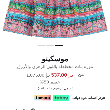
موسكينو
تنورة بنات مخططة باللون الزهري والأزرق
من
سعر مخفض من
إلى
د.إ 537.00
د.إ 1,075.00
خصم 50%
(تشمل الرسوم و الضرائب)
تتوفر أقساط بدون فوائد.