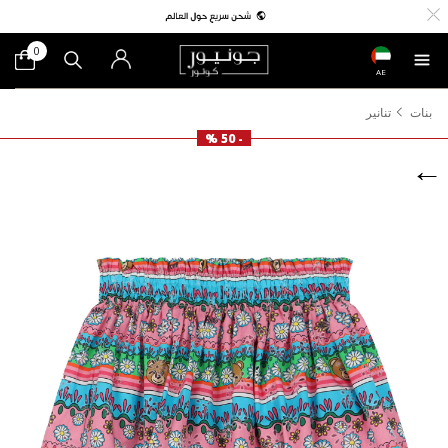
0
AE
بنات
تنانير
- 50 %