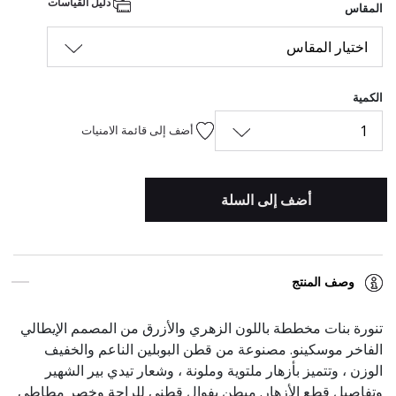
دليل القياسات
المقاس
اختيار المقاس
الكمية
1
أضف إلى قائمة الامنيات
أضف إلى السلة
وصف المنتج
تنورة بنات مخططة باللون الزهري والأزرق من المصمم الإيطالي
الفاخر موسكينو. مصنوعة من قطن البوبلين الناعم والخفيف
الوزن ، وتتميز بأزهار ملتوية وملونة ، وشعار تيدي بير الشهير
وتفاصيل قطع الأزهار. مبطن بفوال قطني للراحة وخصر مطاطي