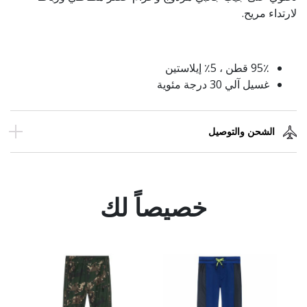
لارتداء مريح.
95٪ قطن ، 5٪ إيلاستين
غسيل آلي 30 درجة مئوية
الشحن والتوصيل
خصيصاً لك