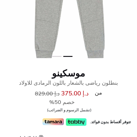
موسكينو
بنطلون رياضى بالشعار باللون الرمادى للاولاد
من
إلى
سعر مخفض من
د.إ 375.00
د.إ 829.00
خصم 50%
(تشمل الرسوم و الضرائب)
تتوفر أقساط بدون فوائد.