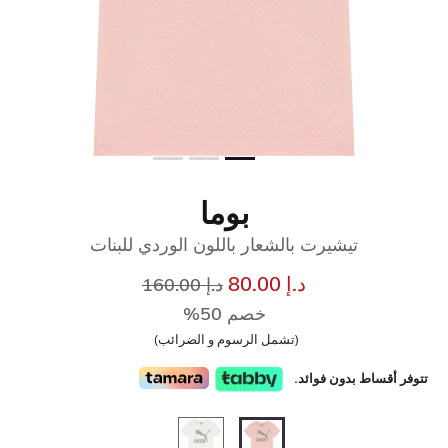
بوما
تيشيرت بالشعار باللون الوردي للبنات
إلى
سعر مخفض من
د.إ 80.00
د.إ 160.00
خصم 50%
(تشمل الرسوم و الضرائب)
تتوفر أقساط بدون فوائد.