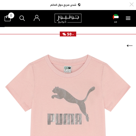
0
AE
- 50 %