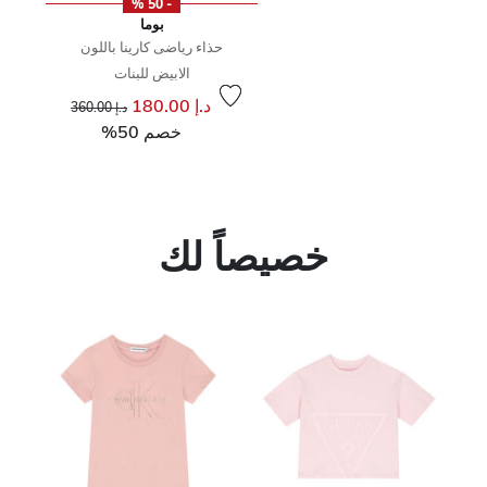
- 50 %
بوما
حذاء رياضى كارينا باللون
الابيض للبنات
إلى
سعر مخفض من
د.إ 180.00
د.إ 360.00
خصم 50%
خصيصاً لك