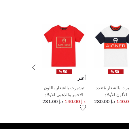
- 50 %
- 50 %
أغنر
رت بالشعار مُتعدد
تيشيرت بالشعار باللون
الألون للأولاد
الاحمر والذهبى للاولاد
إلى
سعر مخفض من
إلى
سعر مخفض من
د.إ 280.00
د.إ 140.00
د.إ 281.00