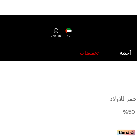
English
AE
أحذية
تخفيضات
مر للاولاد
%