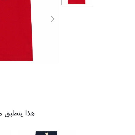
التالى
هذا ينطبق م