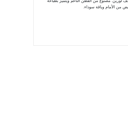
لف لورين. مصنوع من القطن الناعم ويتميز بطباعة
بيض من الأمام وياقة سوداء.