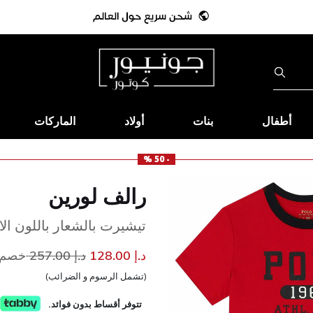
أطفال
بنات
أولاد
الماركات
- 50 %
رالف لورين
تيشيرت بالشعار باللون الاح
إلى
سعر مخفض من
د.إ 128.00
د.إ 257.00
خصم 50
(تشمل الرسوم و الضرائب)
تتوفر أقساط بدون فوائد.