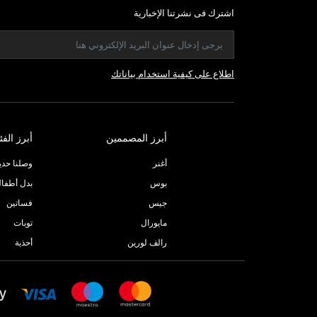
اشترك فى نشرتنا الإخبارية
اطلاع على كيفية استخدام بياناتك
أبرز المصممين
أبرز الفئ
أغنر
وصلنا حديثا
بوس
بدل أطفا
جيس
فساتين
مايورال
توبات
رالف لورين
أحذية