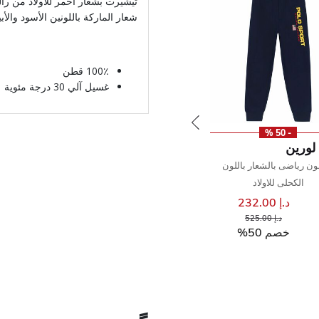
تيشيرت بشعار أحمر للأولاد من را
شعار الماركة باللونين الأسود والأ
100٪ قطن
غسيل آلي 30 درجة مئوية
- 50 %
لورين
ون رياضى بالشعار باللون
الكحلى للاولاد
د.إ 232.00
إلى
سعر مخفض من
د.إ 525.00
خصم 50%