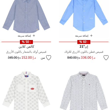
إضافة سريعة
إضافة سريعة
- 50 %
- 60 %
إن°21
كالفن كلاين
قميص قطن باللون الازرق للاولاد
قميص أولاد بالشعار باللون الأزرق
إلى
سعر مخفض من
د.إ 336.00
من
د.إ 152.00
إلى
سعر مخفض من
د.إ 840.00
د.إ 345.00