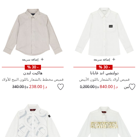
إضافة سريعة
إضافة سريعة
- 30 %
- 30 %
دولتشي اند غابانا
هاكيت لندن
قميص أولاد بالشعار باللون الأبيض
قميص مخطط بالشعار باللون البيج للأولاد
إلى
سعر مخفض من
من
د.إ 840.00
سعر مخفض من
إلى
د.إ 238.00
د.إ 1,200.00
د.إ 340.00