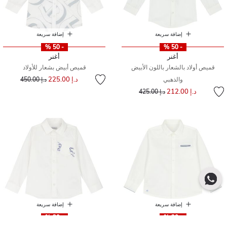
إضافة سريعة
إضافة سريعة
- 50 %
- 50 %
أغنر
أغنر
قميص أولاد بالشعار باللون الأبيض
قميص أبيض بشعار للأولاد
إلى
سعر مخفض من
د.إ 225.00
والذهبي
د.إ 450.00
إلى
سعر مخفض من
د.إ 212.00
د.إ 425.00
إضافة سريعة
إضافة سريعة
- 30 %
- 30 %
مايورال
بربري