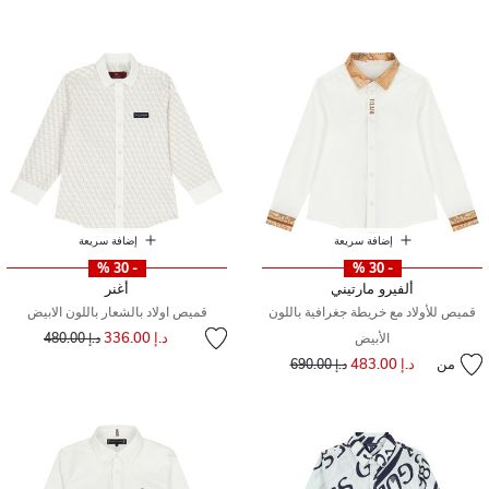
إضافة سريعة
إضافة سريعة
- 30 %
- 30 %
ألفيرو مارتيني
أغنر
قميص للأولاد مع خريطة جغرافية باللون
قميص اولاد بالشعار باللون الابيض
إلى
سعر مخفض من
د.إ 336.00
الأبيض
د.إ 480.00
من
د.إ 483.00
إلى
سعر مخفض من
د.إ 690.00