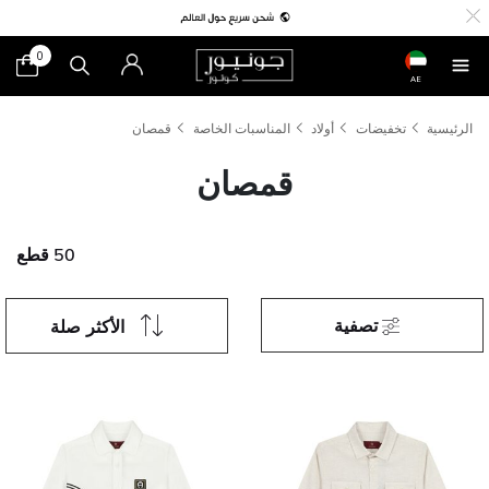
0
AE
الرئيسية
تخفيضات
أولاد
المناسبات الخاصة
قمصان
قمصان
50 قطع
تصفية
الأكثر صلة