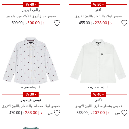
- 40 %
- 50 %
أغنر
رالف لورين
قميص اولاد بالشعار باللون الازرق
قميص جينز أزرق للأولاد من بولو بير
إلى
سعر مخفض من
إلى
سعر مخفض من
د.إ 228.00
د.إ 300.00
د.إ 455.00
د.إ 500.00
إضافة سريعة
إضافة سريعة
- 30 %
- 40 %
دكني
تومي هيلفيغر
قميص بشعار مطرز باللون الابيض
قميص اولاد مخطط بالشعار باللون الازرق
من
د.إ 207.00
إلى
سعر مخفض من
من
د.إ 283.00
إلى
سعر مخفض من
د.إ 365.00
د.إ 470.00