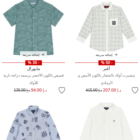
إضافة سريعة
إضافة سريعة
- 30 %
- 50 %
أغنر
مايورال
تيشيرت أولاد بالشعار باللون الأبيض و
قميص باللون الأخضر برسمه دراجة نارية
الرمادى
للأولاد
إلى
سعر مخفض من
إلى
سعر مخفض من
د.إ 207.00
د.إ 94.00
د.إ 415.00
د.إ 135.00