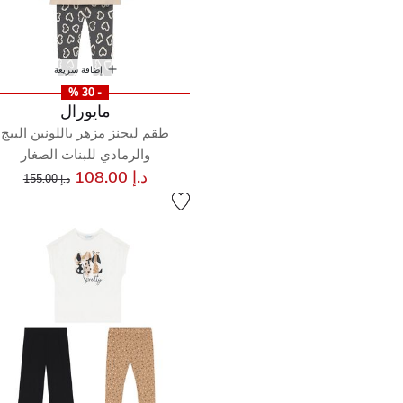
إضافة سريعة
- 30 %
مايورال
طقم ليجنز مزهر باللونين البيج
والرمادي للبنات الصغار
إلى
سعر مخفض من
د.إ 108.00
د.إ 155.00