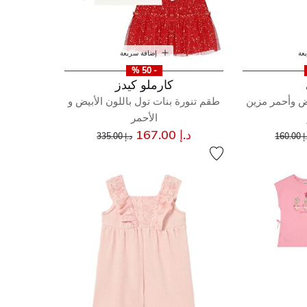
عة
إضافة سريعة
- 50 %
كارملو كيدز
 وأحمر مزين
طقم تنورة بنات تول باللون الأبيض و
الأحمر
إلى
عر مخفض من
إلى
سعر مخفض من
د.إ 167.00
160.00
د.إ 335.00