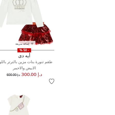
إضافة سريعة
- 50 %
أيه دى
طقم تنورة بنات مزين بالترتر بالل
الابيض والاحمر
إلى
سعر مخفض من
د.إ 300.00
د.إ 600.00