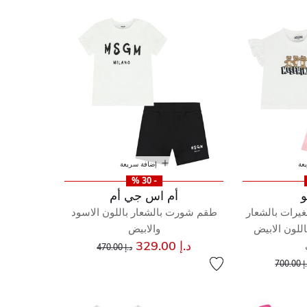
عة
إضافة سريعة
- 30 %
و
أم اس جي أم
غيرات بالشعار
طقم شورت بالشعار باللون الاسود
للون الابيض
والابيض
إلى
سعر مخفض من
د.إ 329.00
د.إ 470.00
إلى
عر مخفض من
700.00