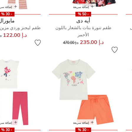
إضافة سريعة
إضافة سري
- 30 %
- 50 %
أيه دى
مايورال
ى
طقم تنورة بنات بالشعار باللون
طقم ليجنز وردي مزين ب
س
د.إ 122.00
الأحمر
د.إ 
إلى
سعر مخفض من
د.إ 235.00
د.إ 470.00
إضافة سريعة
إضافة سري
- 30 %
- 30 %