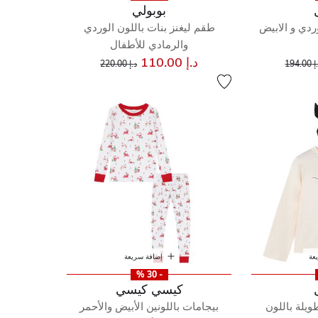
بوبولي
ردي و الابيض
طقم ليغنز بنات باللون الوردي
والرمادي للأطفال
إلى
عر مخفض من
إلى
سعر مخفض من
د.إ 110.00
194.00
د.إ 220.00
عة
إضافة سريعة
- 30 %
كيسي كيسي
ويلة باللون
بيجامات باللونين الأبيض والأحمر