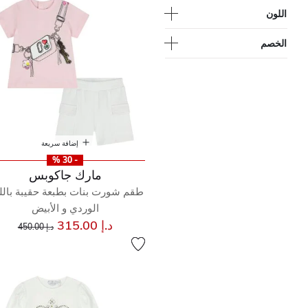
اللون
الخصم
إضافة سريعة
- 30 %
مارك جاكوبس
طقم شورت بنات بطبعة حقيبة بالل
الوردي و الأبيض
إلى
سعر مخفض من
د.إ 315.00
د.إ 450.00