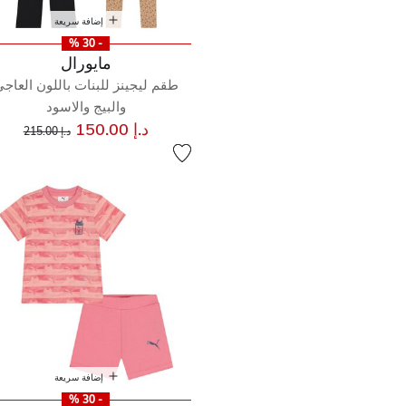
إضافة سريعة
- 30 %
مايورال
طقم ليجينز للبنات باللون العاج
والبيج والاسود
إلى
سعر مخفض من
د.إ 150.00
د.إ 215.00
إضافة سريعة
- 30 %