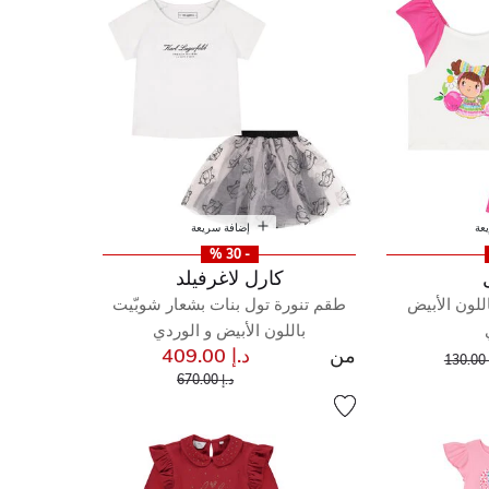
عة
إضافة سريعة
- 30 %
كارل لاغرفيلد
لون الأبيض
طقم تنورة تول بنات بشعار شوبّيت
باللون الأبيض و الوردي
من
د.إ 409.00
إلى
ر مخفض من
13
إلى
سعر مخفض من
د.إ 670.00