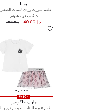
بوما
طقم شورت وردي للبنات الصغير
× غابي دول هاوس
إلى
سعر مخفض من
د.إ 140.00
د.إ 200.00
إضافة سريعة
- 30 %
مارك جاكوبس
طقم تنوره للبنات بطبعة زهور بالل