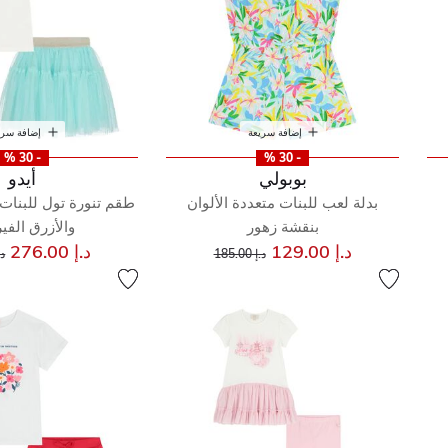
إضافة سريعة
إضافة سري
- 30 %
- 30 %
بوبولي
أيدو
بدلة لعب للبنات متعددة الألوان
طقم تنورة تول للبنات 
بنقشة زهور
والأزرق الفي
إلى
سعر مخفض من
س
د.إ 129.00
د.إ 276.00
د.إ 185.00
د.إ 