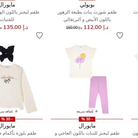
بوبولي
مايورال
ات
طقم شورت بنات بطبعة الزهور
طقم ليجنز باللون الو
باللون الأبيض و البرتقالي
للفتيات
إلى
سعر مخفض من
س
د.إ 112.00
د.إ 135.00
د.إ 160.00
د.إ 
إضافة سريعة
إضافة سري
- 30 %
- 30 %
مايورال
مايورال
ون
طقم ليجنز للبنات باللون العاجي و
طقم بلوزة بأكمام ط