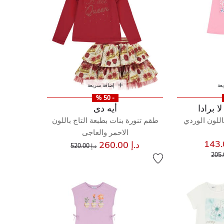
عة
إضافة سريعة
- 50 %
ا برادا
أيه دى
اللون الوردي
طقم تنورة بنات بطبعة التاج باللون
الاحمر والعاجى
إلى
سعر مخفض من
د.إ 260.00
د.إ 520.00
إلى
مخفض من