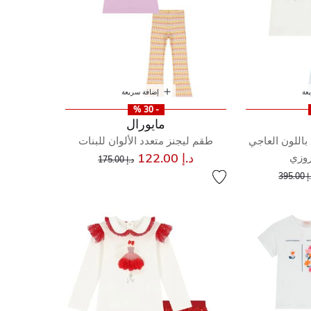
عة
إضافة سريعة
- 30 %
مايورال
باللون العاجي
طقم ليجنز متعدد الألوان للبنات
إلى
سعر مخفض من
د.إ 122.00
روزي
د.إ 175.00
إلى
عر مخفض من
395.00