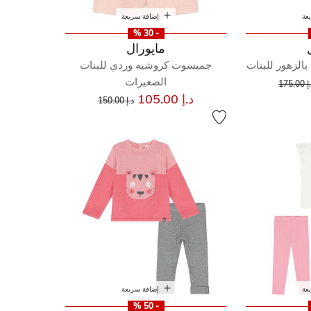
عة
إضافة سريعة
- 30 %
مايورال
الزهور للبنات
جمبسوت كروشيه وردي للبنات
إلى
عر مخفض من
الصغيرات
175.00
إلى
سعر مخفض من
د.إ 105.00
د.إ 150.00
عة
إضافة سريعة
- 50 %