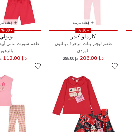
إضافة سريعة
إضافة سري
- 30 %
- 30 %
كارملو كيدز
بوبولي
طقم ليجنز بنات مزخرف باللون
طقم شورت بناتي أبيض
الوردي
بالزهور
إلى
سعر مخفض من
س
د.إ 206.00
د.إ 112.00
د.إ 295.00
د.إ 