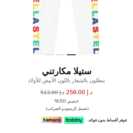
ستيلا مكارتني
بنطلون بالشعار باللون الأبيض للأولاد
إلى
سعر مخفض من
د.إ 256.00
د.إ 512.00
خصم 50%
(تشمل الرسوم و الضرائب)
تتوفر أقساط بدون فوائد.