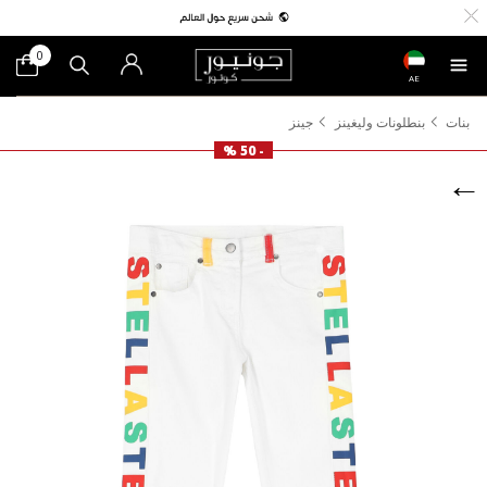
0
AE
بنات
بنطلونات وليغينز
جينز
- 50 %