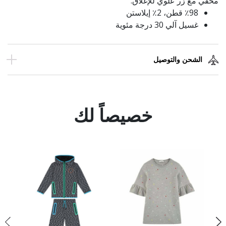
مخفي مع زر علوي للإغلاق.
٪98 قطن، 2٪ إيلاستن
غسيل آلي 30 درجة مئوية
الشحن والتوصيل
خصيصاً لك