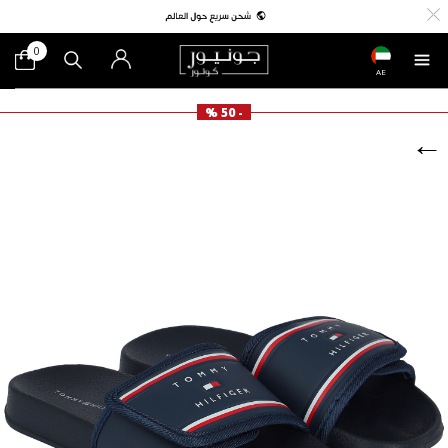
0
AE
- 50 %