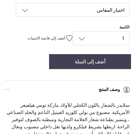
اختيار المقاس
الكمية
1
أضف إلى قائمة الامنيات
أضف إلى السلة
وصف المنتج
سلايدر بالشعار باللون الكحلي للأولاد ماركة تومي هيلفيغر
الأمريكية. مصنوع من بولي كلوريد الفينيل الناعم والجلد الصناعي
، ويتميز بطباعة شعار العلامة التجارية ومبطنة بالصوف لتوفير
الراحة. اربطها بشريط فيلكرو ولديها نعل داخلي مصبوب ونعال
غير قابلة للانزلاق. يأتي مع صندوق يحمل علامة تجارية.