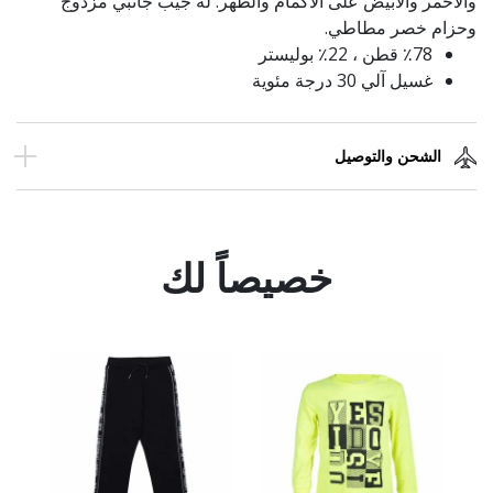
والأحمر والأبيض على الأكمام والظهر. له جيب جانبي مزدوج
وحزام خصر مطاطي.
٪78 قطن ، 22٪ بوليستر
غسيل آلي 30 درجة مئوية
الشحن والتوصيل
خصيصاً لك