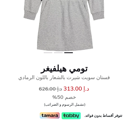
تومي هيلفيغر
فستان سويت شيرت بالشعار باللون الرمادي
إلى
سعر مخفض من
د.إ 313.00
د.إ 626.00
خصم 50%
(تشمل الرسوم و الضرائب)
تتوفر أقساط بدون فوائد.