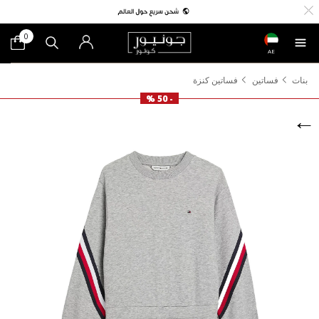
0
AE
بنات
فساتين
فساتين كنزة
- 50 %