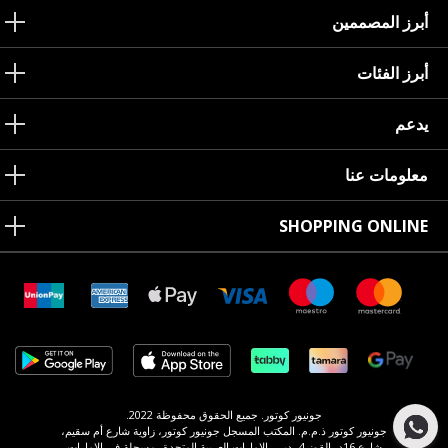
أبرز المصممين
أبرز الفئات
يدعم
معلومات عنا
SHOPPING ONLINE
جونيور كوتور. جميع الحقوق محفوظة 2022.
جونيور كوتور ذ.م.م. المكتب المسجل جونيور كوتور، زاوية شارع أم سقيم،
شارع 16د، القوز 4، دبي، الإمارات العربية المتحدة، مسجلة في الإمارات