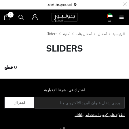
0
AE
الرئيسية
أطفال
أطفال بنات
أحذية
Sliders
SLIDERS
0 قطع
اشترك فى نشرتنا الإخبارية
اشتراك
اطلاع على كيفية استخدام بياناتك
مواليد