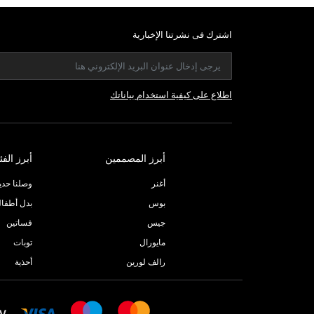
اشترك فى نشرتنا الإخبارية
اطلاع على كيفية استخدام بياناتك
أبرز المصممين
أبرز الفئ
أغنر
وصلنا حديثا
بوس
بدل أطفا
جيس
فساتين
مايورال
توبات
رالف لورين
أحذية