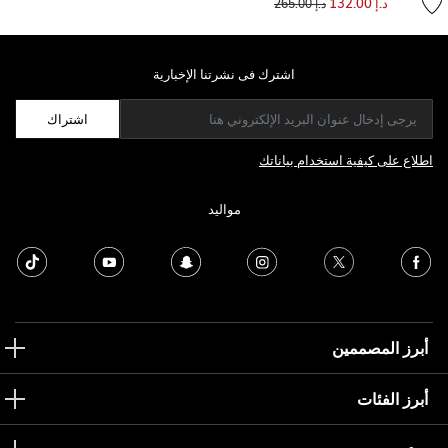
د.إ 132.00
د.إ 265.00
اشترك فى نشرتنا الإخبارية
اشتراك
اطلاع على كيفية استخدام بياناتك
مواليد
أبرز المصممين
أبرز الفئات