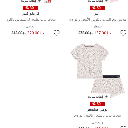
إضافة سريعة
إضافة سريعة
- 30 %
- 50 %
أغنر
كارملو كيدز
ملابس نوم للبنات باللونين الأبيض والوردي
بيجاما بنات بطبعه كريسماس باللون
بشعار
العاجى
إلى
سعر مخفض من
إلى
سعر مخفض من
د.إ 137.00
د.إ 220.00
د.إ 275.00
د.إ 315.00
إضافة سريعة
- 50 %
تومي هيلفيغر
بيجاما بنات بالشعار باللون الوردى
والعاجى
إلى
سعر مخفض من