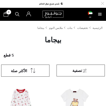
0
AE
الرئيسية
تخفيضات
بنات
ملابس النوم
بيجاما
بيجاما
5 قطع
تصفية
الأكثر صلة