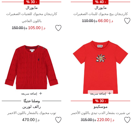
- 30 %
- 40 %
مايورال
مايورال
كارديجان بيج محبوك للبنات الصغيرات
كارديجان محبوك للفتيات الصغيرات
إلى
سعر مخفض من
د.إ 66.00
د.إ 110.00
باللون العاجي
إلى
سعر مخفض من
د.إ 105.00
د.إ 150.00
إضافة سريعة
إضافة سريعة
- 30 %
وصلنا حديثًا
موسكينو
رالف لورين
تي شيرت بشعار الدب تيدي باللون الأحمر
توب محبوك بالشعار باللون الاحمر
إلى
سعر مخفض من
د.إ 220.00
د.إ 470.00
د.إ 315.00