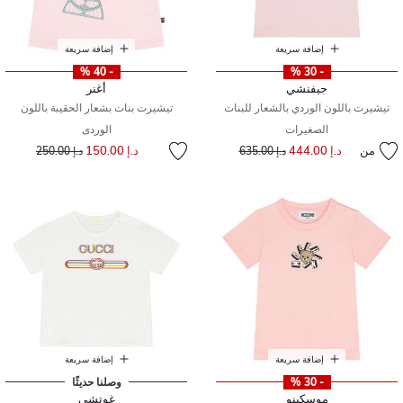
إضافة سريعة
إضافة سريعة
- 40 %
- 30 %
جيفنشي
أغنر
تيشيرت باللون الوردي بالشعار للبنات
تيشيرت بنات بشعار الحقيبة باللون
الصغيرات
الوردى
إلى
سعر مخفض من
من
د.إ 444.00
إلى
سعر مخفض من
د.إ 150.00
د.إ 635.00
د.إ 250.00
إضافة سريعة
إضافة سريعة
- 30 %
وصلنا حديثًا
موسكينو
غوتشي