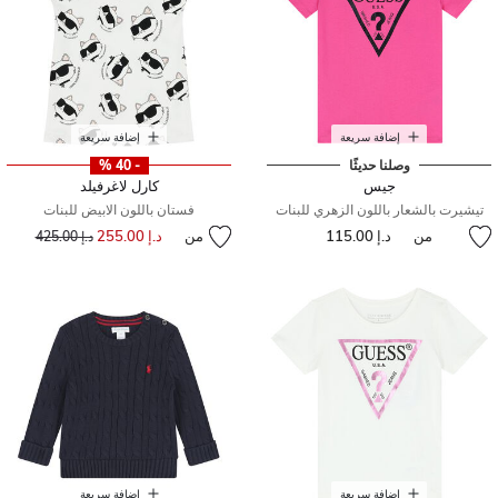
إضافة سريعة
إضافة سريعة
وصلنا حديثًا
- 40 %
جيس
كارل لاغرفيلد
تيشيرت بالشعار باللون الزهري للبنات
فستان باللون الابيض للبنات
من
د.إ 115.00
من
د.إ 255.00
إلى
سعر مخفض من
د.إ 425.00
إضافة سريعة
إضافة سريعة