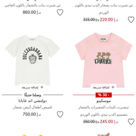
تي شيرت بنات بشعار الدب تيدي باللون
تي شيرت بنات بالشعار باللون العاجي
د.إ 860.00
الوردي
إلى
سعر مخفض من
د.إ 220.00
د.إ 315.00
إضافة سريعة
إضافة سريعة
- 30 %
وصلنا حديثًا
موسكينو
دولتشي اند غابانا
تيشيرت للبنات الصغيرات بالشعار
قميص أطفال أبيض بشعار
د.إ 750.00
بتصميم الدب تيدي باللون الوردي
إلى
سعر مخفض من
د.إ 245.00
د.إ 350.00