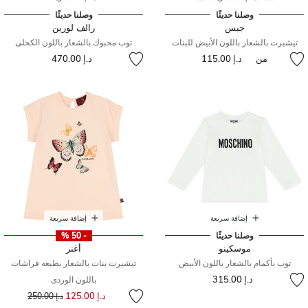
وصلنا حديثًا
وصلنا حديثًا
جيس
رالف لورين
تيشيرت بالشعار باللون الأبيض للبنات
توب محبوك بالشعار باللون الكحلى
من
د.إ 115.00
د.إ 470.00
إضافة سريعة
إضافة سريعة
وصلنا حديثًا
- 50 %
موسكينو
أغنر
توب بأكمام بالشعار باللون الأبيض
تيشيرت بنات بالشعار بطبعه فراشات
د.إ 315.00
باللون الوردى
إلى
سعر مخفض من
د.إ 125.00
د.إ 250.00