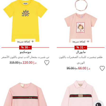
إضافة سريعة
إضافة سريعة
- 30 %
- 31 %
مايورال
موسكينو
طقم تيشيرت للبنات الصغيرات باللون
تي شيرت بشعار الدب تيدي باللون الأصفر
إلى
سعر مخفض من
د.إ 220.00
الوردي
د.إ 315.00
إلى
سعر مخفض من
د.إ 66.00
د.إ 95.00