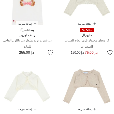
إضافة سريعة
إضافة سريعة
- 50 %
وصلنا حديثًا
مايورال
رالف لورين
كارديجان محبوك بلون العاج للفتيات
تي شيرت بولو بشعار دب باللون العاجي
الصغيرات
للبنات
إلى
سعر مخفض من
د.إ 75.00
د.إ 255.00
د.إ 150.00
إضافة سريعة
إضافة سريعة