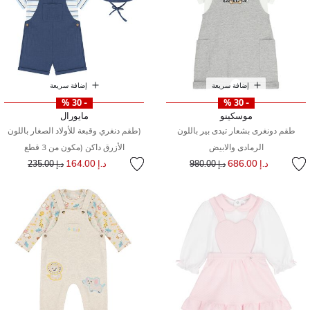
إضافة سريعة
إضافة سريعة
- 30 %
- 30 %
موسكينو
مايورال
طقم دونغرى بشعار تيدى بير باللون
(طقم دنغري وقبعة للأولاد الصغار باللون
الرمادى والابيض
الأزرق داكن (مكون من 3 قطع
إلى
سعر مخفض من
إلى
سعر مخفض من
د.إ 686.00
د.إ 164.00
د.إ 980.00
د.إ 235.00