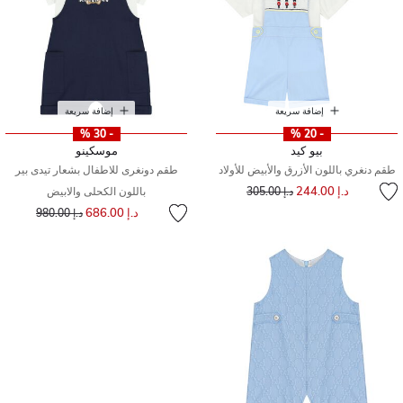
إضافة سريعة
إضافة سريعة
- 30 %
- 20 %
بيو كيد
موسكينو
طقم دنغري باللون الأزرق والأبيض للأولاد
طقم دونغرى للاطفال بشعار تيدى بير
إلى
سعر مخفض من
د.إ 244.00
د.إ 305.00
باللون الكحلى والابيض
إلى
سعر مخفض من
د.إ 686.00
د.إ 980.00