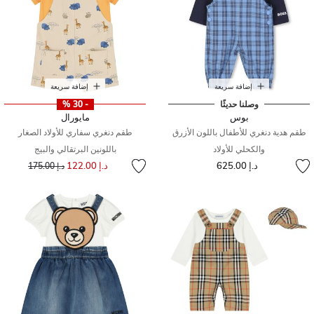
إضافة سريعة
إضافة سريعة
وصلنا حديثًا
- 30 %
بوس
مايورال
طقم هدية دنغري للأطفال باللون الأزرق
طقم دنغري سفاري للأولاد الصغار
والكحلي للأولاد
باللونين البرتقالي والبيج
إلى
سعر مخفض من
د.إ 625.00
د.إ 122.00
د.إ 175.00