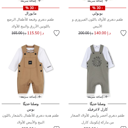
إضافة سريعة
إضافة سريعة
- 30 %
- 30 %
بوبولي
مايورال
طقم دنغري للأولاد باللون الفيروزي و
طقم دنغري وقبعة للأطفال الرضع
الأبيض
باللونين الأزرق والبيج للأولاد
إلى
سعر مخفض من
إلى
سعر مخفض من
د.إ 140.00
د.إ 115.50
د.إ 200.00
د.إ 165.00
إضافة سريعة
إضافة سريعة
وصلنا حديثًا
وصلنا حديثًا
كارل لاغرفيلد
بوس
طقم دنغري أخضر وأبيض للأولاد الصغار
طقم هدية دنغري للأطفال بالشعار باللون
من ماركة إيكونيك كارل
البيج والأبيض للأولاد