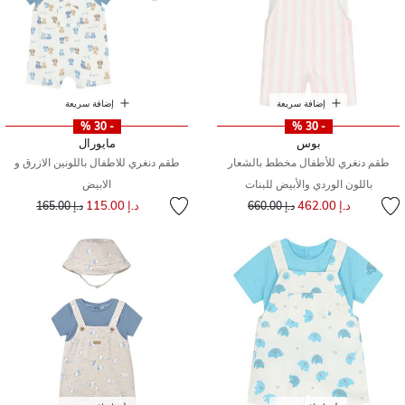
إضافة سريعة
إضافة سريعة
- 30 %
- 30 %
بوس
مايورال
طقم دنغري للأطفال مخطط بالشعار
طقم دنغري للاطفال باللونين الازرق و
باللون الوردي والأبيض للبنات
الابيض
إلى
سعر مخفض من
إلى
سعر مخفض من
د.إ 462.00
د.إ 115.00
د.إ 660.00
د.إ 165.00