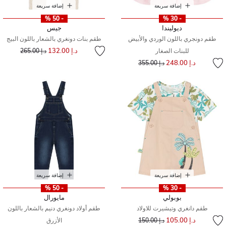
إضافة سريعة
إضافة سريعة
- 50 %
- 30 %
ديوليندا
جيس
طقم دونجري باللون الوردي والأبيض
طقم بنات دونغري بالشعار باللون البيج
إلى
سعر مخفض من
د.إ 132.00
للبنات الصغار
د.إ 265.00
إلى
سعر مخفض من
د.إ 248.00
د.إ 355.00
إضافة سريعة
إضافة سريعة
- 50 %
- 30 %
بوبولي
مايورال
طقم دانغري وتيشيرت للاولاد
طقم أولاد دونغري دنيم بالشعار باللون
إلى
سعر مخفض من
د.إ 105.00
د.إ 150.00
الأزرق