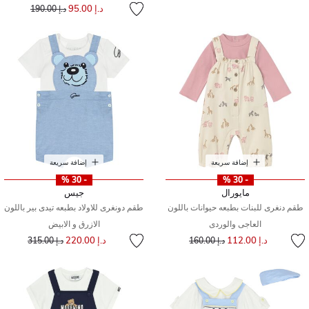
إلى
سعر مخفض من
د.إ 95.00
د.إ 190.00
إضافة سريعة
إضافة سريعة
- 30 %
- 30 %
مايورال
جيس
طقم دنغرى للبنات بطبعه حيوانات باللون
طقم دونغرى للاولاد بطبعه تيدى بير باللون
العاجى والوردى
الازرق و الابيض
إلى
سعر مخفض من
إلى
سعر مخفض من
د.إ 112.00
د.إ 220.00
د.إ 160.00
د.إ 315.00