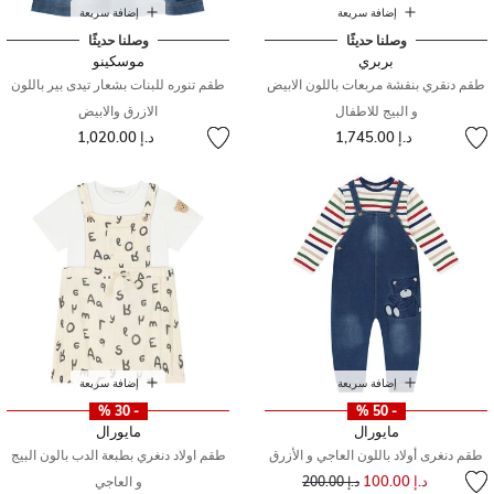
إضافة سريعة
إضافة سريعة
وصلنا حديثًا
وصلنا حديثًا
بربري
موسكينو
طقم دنقري بنقشة مربعات باللون الابيض
طقم تنوره للبنات بشعار تيدى بير باللون
و البيج للاطفال
الازرق والابيض
د.إ 1,745.00
د.إ 1,020.00
إضافة سريعة
إضافة سريعة
- 30 %
- 50 %
مايورال
مايورال
طقم دنغرى أولاد باللون العاجي و الأزرق
طقم اولاد دنغري بطبعة الدب بالون البيج
إلى
سعر مخفض من
د.إ 100.00
د.إ 200.00
و العاجي