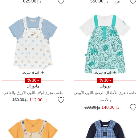
من
د.إ 550.00
د.إ 625.00
إضافة سريعة
إضافة سريعة
- 30 %
- 30 %
بوبولي
مايورال
طقم دنغري للأطفال الرضع باللون الأبيض
طقم دنجرى اولاد باللون الازرق والعاحى
إلى
سعر مخفض من
د.إ 112.00
والأخضر
د.إ 160.00
إلى
سعر مخفض من
د.إ 140.00
د.إ 200.00