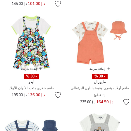
إلى
سعر مخفض من
د.إ 101.00
د.إ 145.00
إضافة سريعة
إضافة سريعة
- 30 %
- 30 %
مايورال
أيدو
طقم أولاد دونغري وقبعة باللون البرتقالي
طقم دنغري متعدد الألوان للأولاد
إلى
سعر مخفض من
د.إ 136.00
(3 قطع)
د.إ 195.00
إلى
سعر مخفض من
د.إ 164.50
د.إ 235.00