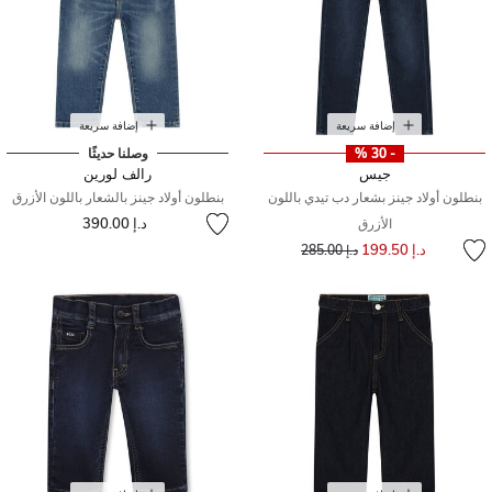
إضافة سريعة
إضافة سريعة
- 30 %
وصلنا حديثًا
جيس
رالف لورين
بنطلون أولاد جينز بشعار دب تيدي باللون
بنطلون أولاد جينز بالشعار باللون الأزرق
د.إ 390.00
الأزرق
إلى
سعر مخفض من
د.إ 199.50
د.إ 285.00