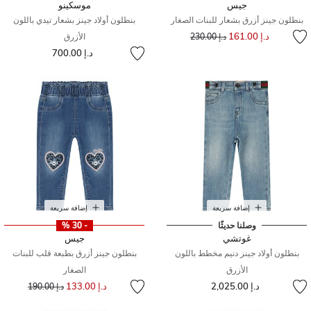
جيس
موسكينو
بنطلون جينز أزرق بشعار للبنات الصغار
بنطلون أولاد جينز بشعار تيدي باللون
إلى
سعر مخفض من
د.إ 161.00
د.إ 230.00
الأزرق
د.إ 700.00
إضافة سريعة
إضافة سريعة
وصلنا حديثًا
- 30 %
غوتشي
جيس
بنطلون أولاد جينز دنيم مخطط باللون
بنطلون جينز أزرق بطبعة قلب للبنات
الأزرق
الصغار
إلى
سعر مخفض من
د.إ 2,025.00
د.إ 133.00
د.إ 190.00