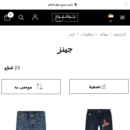
0
AE
الرئيسية
مواليد
بنطلونات
جينز
جينز
23 قطع
تصفية
موصى به