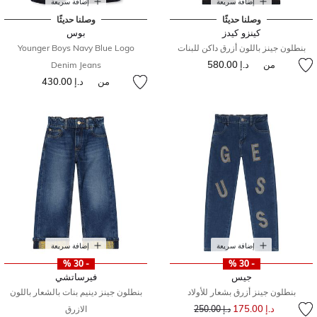
إضافة سريعة
إضافة سريعة
وصلنا حديثًا
وصلنا حديثًا
كينزو كيدز
بوس
بنطلون جينز باللون أزرق داكن للبنات
Younger Boys Navy Blue Logo
من
د.إ 580.00
Denim Jeans
من
د.إ 430.00
إضافة سريعة
إضافة سريعة
- 30 %
- 30 %
جيس
فيرساتشي
بنطلون جينز أزرق بشعار للأولاد
بنطلون جينز دينيم بنات بالشعار باللون
إلى
سعر مخفض من
د.إ 175.00
د.إ 250.00
الازرق