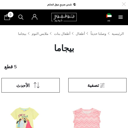
0
AE
الرئيسية
وصلنا حديثاً
أطفال
أطفال بنات
ملابس النوم
بيجاما
بيجاما
5 قطع
تصفية
الأحدث