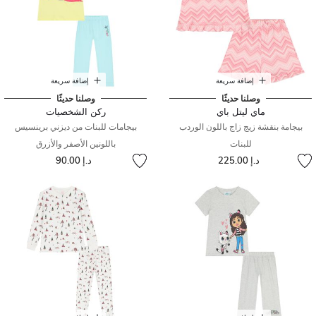
إضافة سريعة
إضافة سريعة
وصلنا حديثًا
وصلنا حديثًا
ماي ليتل باي
ركن الشخصيات
بيجامة بنقشة زيج زاج باللون الوردب
بيجامات للبنات من ديزني برينسيس
للبنات
باللونين الأصفر والأزرق
د.إ 225.00
د.إ 90.00