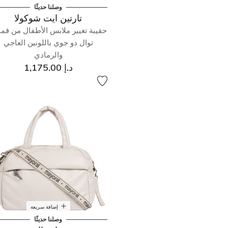
وصلنا حديثًا
تارتين ايت شوكولا
حقيبة تغيير ملابس الأطفال من قم
توال دو جوي باللونين العاجي
والرمادي
د.إ 1,175.00
إضافة سريعة
وصلنا حديثًا