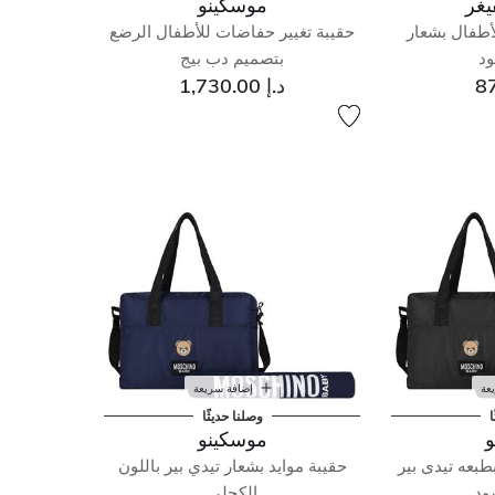
يغر
موسكينو
لأطفال بشعار
حقيبة تغيير حفاضات للأطفال الرضع
ود
بتصميم دب بيج
د.إ 1,730.00
عة
إضافة سريعة
ا
وصلنا حديثًا
و
موسكينو
طبعه تيدى بير
حقيبة موايد بشعار تيدي بير باللون
سود
الكحلي