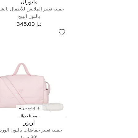
مايورال
حقيبة تغيير الملابس للأطفال بالشع
باللون البيج
د.إ 345.00
إضافة سريعة
وصلنا حديثًا
ازتور
حقيبة تغيير حفاضات باللون الورد
(38 سم)