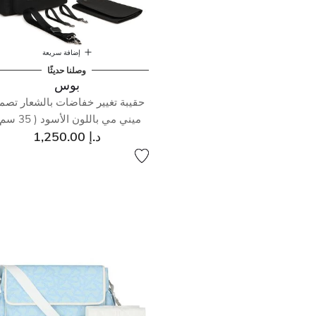
إضافة سريعة
وصلنا حديثًا
بوس
حقيبة تغيير خفاضات بالشعار تصم
ميني مي باللون الأسود ( 35 سم )
د.إ 1,250.00