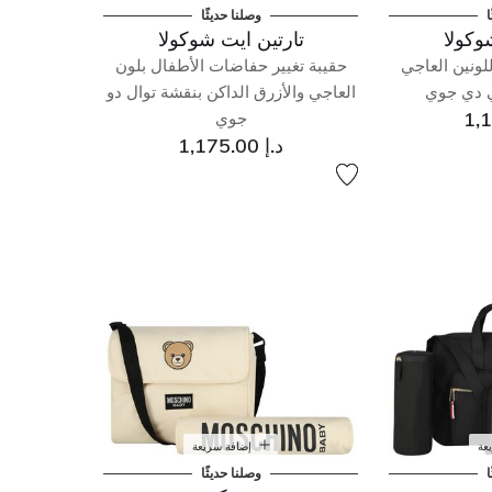
ا
وصلنا حديثًا
وكولا
تارتين ايت شوكولا
لونين العاجي
حقيبة تغيير حفاضات الأطفال بلون
ي دي جوي
العاجي والأزرق الداكن بنقشة توال دو
جوي
د.إ 1,175.00
عة
إضافة سريعة
ا
وصلنا حديثًا