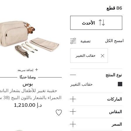
86 قطع
الأحدث
امسح الكل
تصفية
حقائب التغيير
حذف التصفية مكرر حاليًا بواسطة نوع المنتج: حقائب ال
إضافة سريعة
نوع المنتج
وصلنا حديثًا
بوس
المحدد مكرر حاليًا بواسطة نوع المنتج: حقائب التغيير
حقائب التغيير
حقيبة تغيير للأطفال بشعار الباندا
الحمراء بالشعار باللون البيج (38 سم)
الماركات
د.إ 1,210.00
المقاس
السعر