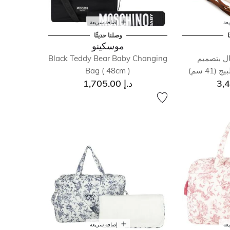
عة
إضافة سريعة
ا
وصلنا حديثًا
موسكينو
ال بتصميم
Black Teddy Bear Baby Changing
4 سم)
Bag ( 48cm )
د.إ 1,705.00
عة
إضافة سريعة