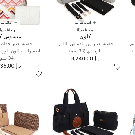
إضافة سريعة
إضافة سري
وصلنا حديثًا
وصلنا حديثً
كلوي
ميسوني كي
يم
حقيبة تغيير من القماش باللون
حقيبة تغيير حفاض
الرمادي (33 سم)
الصغيرات باللون الورد
د.إ 3,240.00
(34 سم)
د.إ 2,835.00