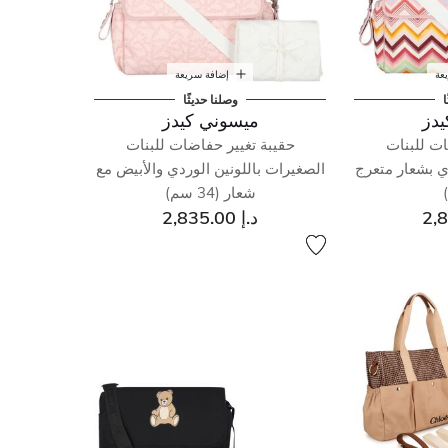
عة
إضافة سريعة
ا
وصلنا حديثًا
دز
ميسوني كيدز
ات للبنات
حقيبة تغيير حفاضات للبنات
ي بشعار متعرج
الصغيرات باللونين الوردي والأبيض مع
شعار (34 سم)
د.إ 2,835.00