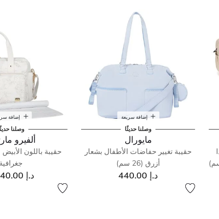
تغيير
إضافة سريعة
إضافة سري
وصلنا حديثًا
وصلنا حديثً
مايورال
ألفيرو مارت
حقيبة تغيير حفاضات الأطفال بشعار
حقيبة باللون الأبيض
أزرق (26 سم)
جغرافية
د.إ 440.00
د.إ 1,440.00