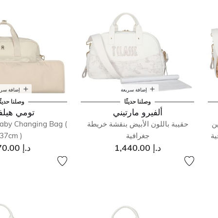
إضافة سريعة
إضافة سري
وصلنا حديثًا
وصلنا حديثً
ألفيرو مارتيني
تومي هيلف
ين
حقيبة باللون الأبيض بنقشة خريطة
aby Changing Bag (
ية
جغرافية
37cm )
د.إ 1,440.00
د.إ 870.00