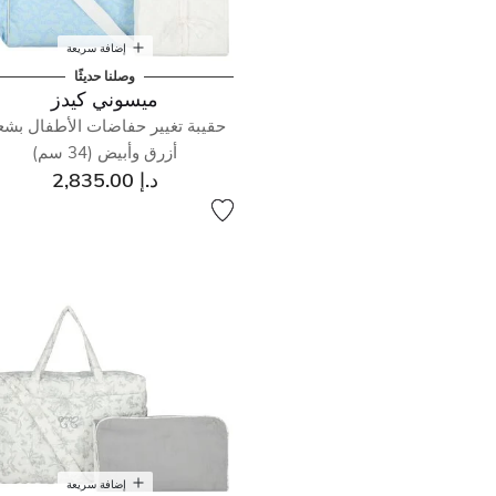
إضافة سريعة
وصلنا حديثًا
ميسوني كيدز
حقيبة تغيير حفاضات الأطفال بشع
أزرق وأبيض (34 سم)
د.إ 2,835.00
إضافة سريعة