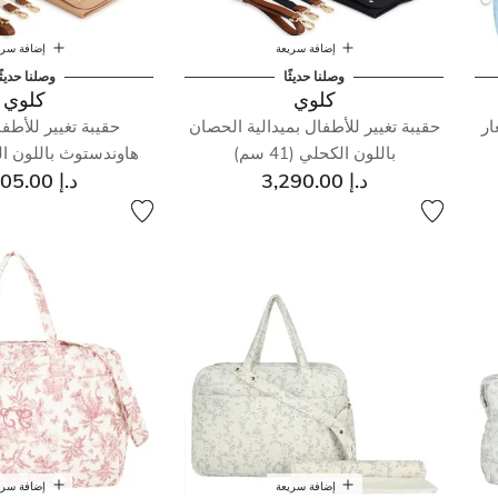
إضافة سريعة
إضافة سري
وصلنا حديثًا
وصلنا حديثً
كلوي
كلوي
ار
حقيبة تغيير للأطفال بميدالية الحصان
حقيبة تغيير للأطف
باللون الكحلي (41 سم)
هاوندستوث باللون البيج (1
د.إ 3,290.00
د.إ 3,405.00
إضافة سريعة
إضافة سري