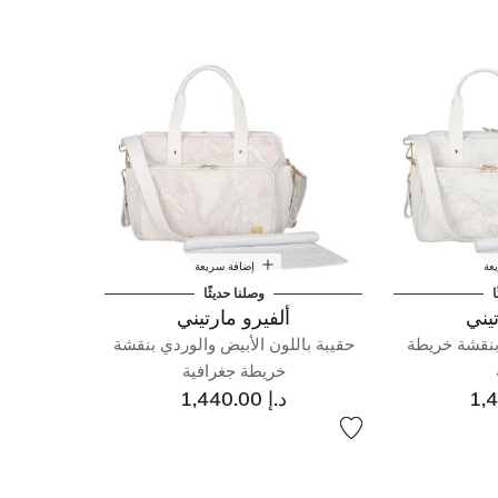
عة
إضافة سريعة
ا
وصلنا حديثًا
يني
ألفيرو مارتيني
 بنقشة خريطة
حقيبة باللون الأبيض والوردي بنقشة
خريطة جغرافية
د.إ 1,440.00