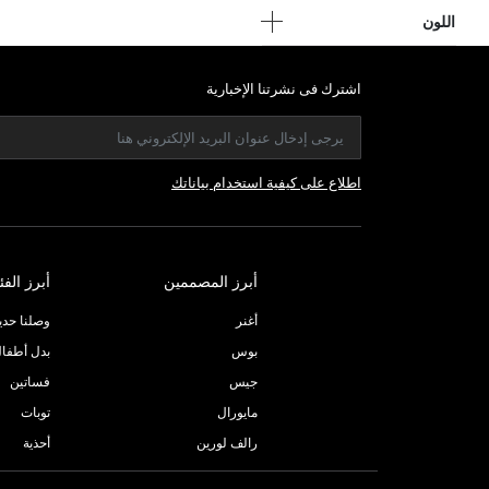
اللون
اشترك فى نشرتنا الإخبارية
اطلاع على كيفية استخدام بياناتك
أبرز المصممين
أبرز الفئ
أغنر
وصلنا حديثا
بوس
بدل أطفا
جيس
فساتين
مايورال
توبات
رالف لورين
أحذية