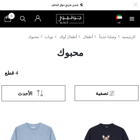
0
AE
الرئيسية
وصلنا حديثاً
أطفال
أطفال أولاد
توبات
محبوك
محبوك
4 قطع
تصفية
الأحدث