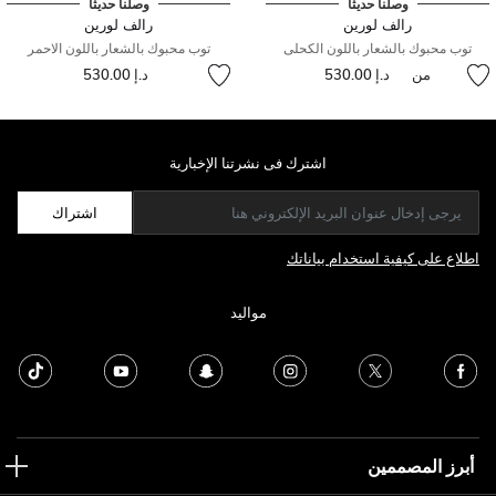
وصلنا حديثًا
وصلنا حديثًا
رالف لورين
رالف لورين
توب محبوك بالشعار باللون الكحلى
توب محبوك بالشعار باللون الاحمر
من
د.إ 530.00
د.إ 530.00
اشترك فى نشرتنا الإخبارية
اشتراك
اطلاع على كيفية استخدام بياناتك
مواليد
أبرز المصممين