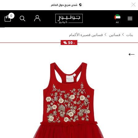
0
AE
بنات
فساتين
فساتين قصيرة الأكمام
- 50 %