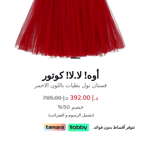
أوه! لا.لا! كوتور
فستان تول بطيات باللون الاحمر
إلى
سعر مخفض من
د.إ 392.00
د.إ 785.00
خصم 50%
(تشمل الرسوم و الضرائب)
تتوفر أقساط بدون فوائد.