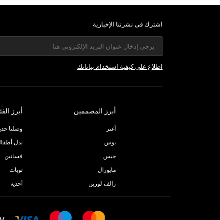
اشترك فى نشرتنا الإخبارية
اطلاع على كيفية استخدام بياناتك
أبرز المصممين
أبرز الفئ
أغنر
وصلنا حديثا
بوس
بدل أطفا
جيس
فساتين
مايورال
توبات
رالف لورين
أحذية