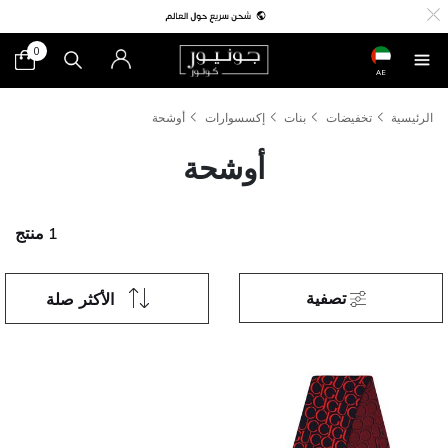
0
AE
الرئيسية
تخفيضات
بنات
إكسسوارات
أوشحة
أوشحة
1 منتج
تصفية
الأكثر صلة